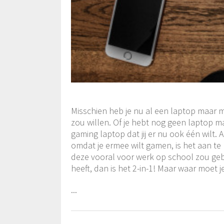
Misschien heb je nu al een laptop maar me
zou willen. Of je hebt nog geen laptop m
gaming laptop dat jij er nu ook één wilt. 
omdat je ermee wilt gamen, is het aan t
deze vooral voor werk op school zou gebr
heeft, dan is het 2-in-1! Maar waar moet j
...