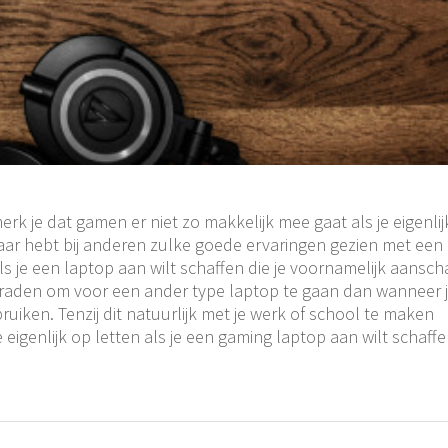
rk je dat gamen er niet zo makkelijk mee gaat als je eigenlij
aar hebt bij anderen zulke goede ervaringen gezien met een
Als je een laptop aan wilt schaffen die je voornamelijk aansch
e raden om voor een ander type laptop te gaan dan wanneer 
uiken. Tenzij dit natuurlijk met je werk of school te maken
e eigenlijk op letten als je een gaming laptop aan wilt schaff