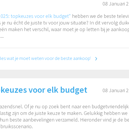
08 Januari 
2025: topkeuzes voor elk budget"
hebben we de beste televi
s je nu écht de juiste tv voor jouw situatie? In dit vervolg dui
eën maken het verschil, waar moet je op letten bij je aankoo
..
 Alles wat je moet weten voor de beste aankoop'
pkeuzes voor elk budget
08 Januari 
 razendsnel. Of je nu op zoek bent naar een budgetvriendelij
lastig zijn om de juiste keuze te maken. Gelukkig hebben we
n hun beste aanbevelingen verzameld. Hieronder vind je de b
ebruiksscenario.