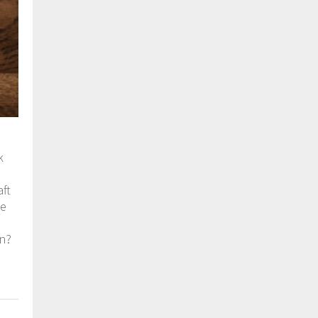
k
aft
je
en?