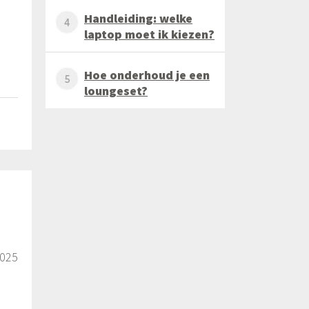
Handleiding: welke
laptop moet ik kiezen?
Hoe onderhoud je een
loungeset?
2025