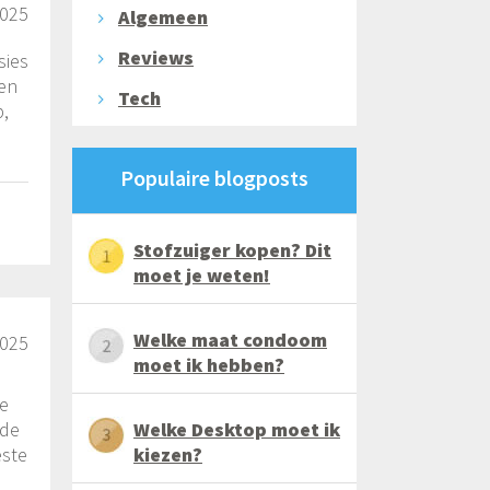
2025
Algemeen
Reviews
sies
ken
Tech
p,
Populaire blogposts
Stofzuiger kopen? Dit
moet je weten!
Welke maat condoom
2025
moet ik hebben?
ke
 de
Welke Desktop moet ik
este
kiezen?