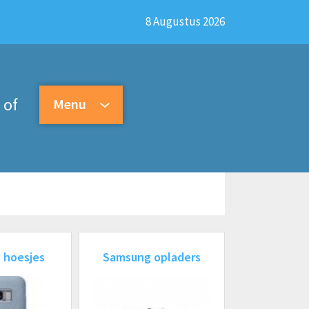
8 Augustus 2026
of
Menu
 hoesjes
Samsung opladers