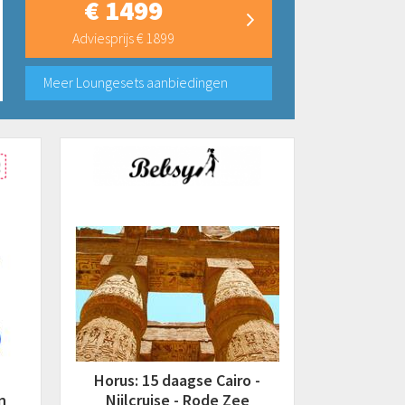
€ 1499
Adviesprijs € 1899
Meer Loungesets aanbiedingen
Horus: 15 daagse Cairo -
n
Nijlcruise - Rode Zee