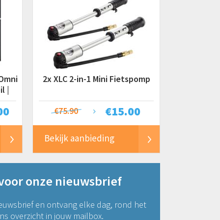
 Omni
2x XLC 2-in-1 Mini Fietspomp
l |
00
€
15.00
€75.90
Bekijk aanbieding
 voor onze nieuwsbrief
euwsbrief en ontvang elke dag, rond het
s overzicht in jouw mailbox.