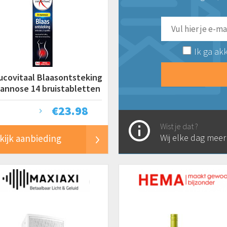
Ik ga ak
ucovitaal Blaasontsteking
annose 14 bruistabletten
€
23.98
Wist je dat ?
Wij elke dag mee
kijk aanbieding