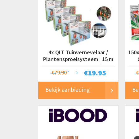
4x QLT Tuinvernevelaar /
150x
Plantensproeisysteem | 15 m
€
19.95
€79.90
€
Bekijk aanbieding
Be