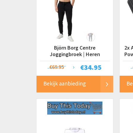
Björn Borg Centre
2x 
Joggingbroek | Heren
Pow
€
34.95
€69.95
Bekijk aanbieding
Be