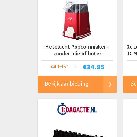
Hetelucht Popcornmaker -
3x L
zonder olie of boter
D-M
€
34.95
€49.95
Bekijk aanbieding
Be