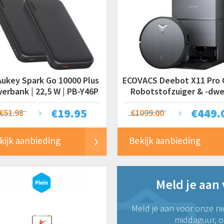
Aukey Spark Go 10000 Plus
ECOVACS Deebot X11 Pro
erbank | 22,5 W | PB-Y46P
Robotstofzuiger & -dwei
19,5 kPa
€
19.95
€
449.
€51.98
€1099.00
kijk aanbieding
Bekijk aanbieding
Meld je aan
Meld je aan voor onze ni
middaguur, on