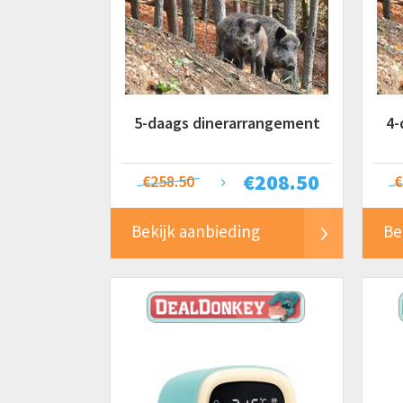
5-daags dinerarrangement
4-
€
208.50
€258.50
€
Bekijk aanbieding
Be