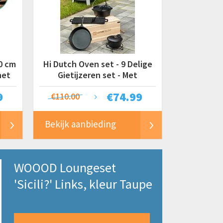
0 cm
Hi Dutch Oven set - 9 Delige
net
Gietijzeren set - Met
opbergkist
9
€
74.99
€110.00
Bekijk aanbieding
WOOOD Loungeset
'Sicili?' Links, kleur Taupe