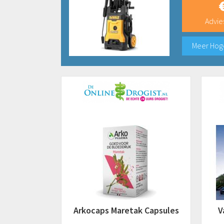
Advies
Meer Hog
Arkocaps Maretak Capsules
V