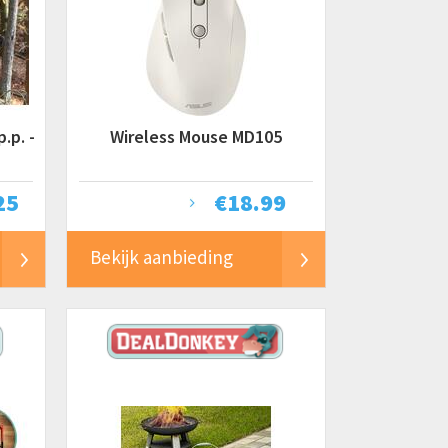
.p. -
Wireless Mouse MD105
25
€
18.99
Bekijk aanbieding