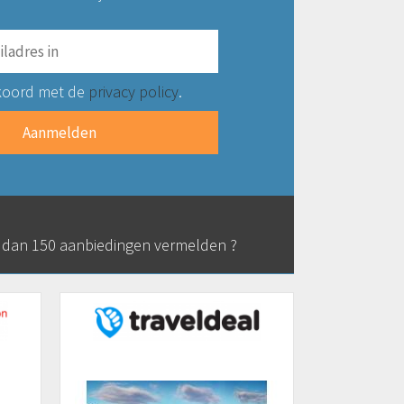
koord met de
privacy policy
.
r dan 150 aanbiedingen vermelden ?