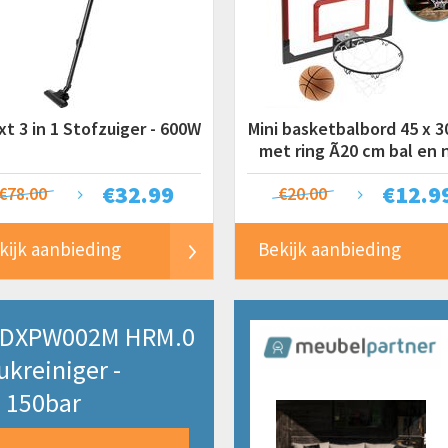
t 3 in 1 Stofzuiger - 600W
Mini basketbalbord 45 x 3
met ring Ã20 cm bal en 
€
32.99
€
12.9
€78.00
€20.00
kijk aanbieding
Bekijk aanbieding
 DXPW002M HRM.0
kreiniger -
 150bar