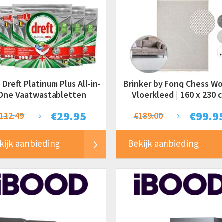
 Dreft Platinum Plus All-in-
Brinker by Fonq Chess Wo
One Vaatwastabletten
Vloerkleed | 160 x 230 
€
29.95
€
99.9
112.49
€189.00
kijk aanbieding
Bekijk aanbieding