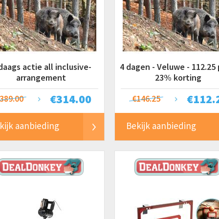
daags actie all inclusive-
4 dagen - Veluwe - 112.25 p
arrangement
23% korting
€
314.00
€
112.
389.00
€146.25
kijk aanbieding
Bekijk aanbieding