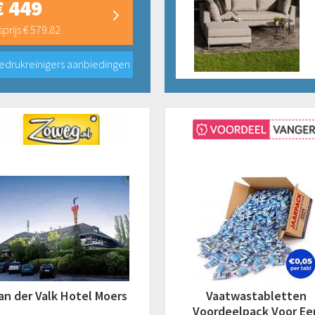
€ 449
prijs € 579.82
edrukreinigers aanbiedingen
an der Valk Hotel Moers
Vaatwastabletten
Voordeelpack Voor Ee