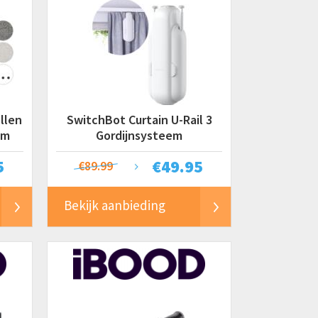
llen
SwitchBot Curtain U-Rail 3
cm
Gordijnsysteem
5
€
49.95
€89.99
Bekijk aanbieding