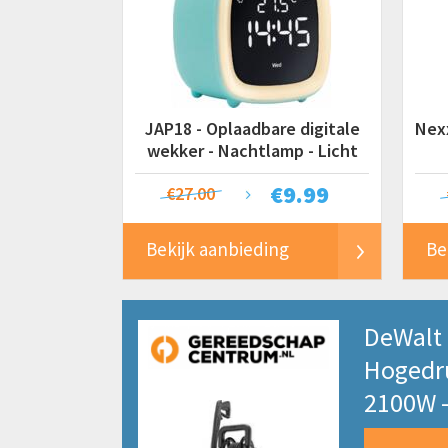
JAP18 - Oplaadbare digitale
Nexx
wekker - Nachtlamp - Licht
blauw
€
9.99
€27.00
Bekijk aanbieding
Be
DeWalt
Hogedru
2100W -