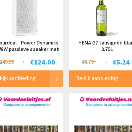
ourdeal - Power Dynamics
HEMA G7 sauvignon bla
8W passieve speaker met
0.75L
muurbeugel -
€
124.00
€
5.24
249.95
€6.79
kijk aanbieding
Bekijk aanbieding