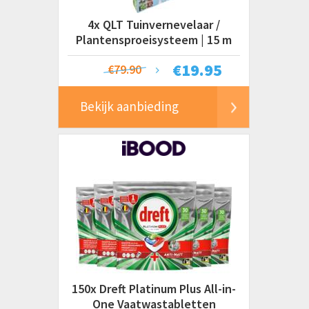
4x QLT Tuinvernevelaar /
Plantensproeisysteem | 15 m
€
19.95
€79.90
Bekijk aanbieding
150x Dreft Platinum Plus All-in-
One Vaatwastabletten