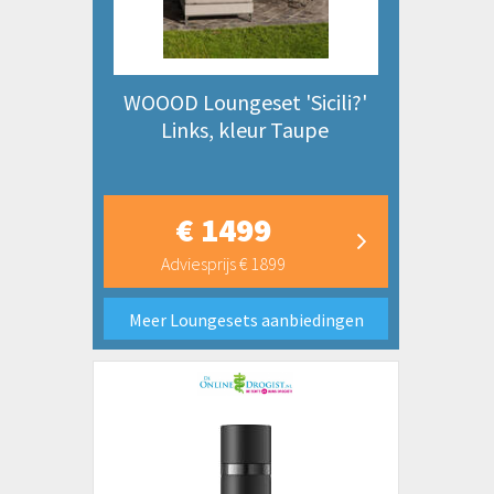
WOOOD Loungeset 'Sicili?'
Links, kleur Taupe
€ 1499
Adviesprijs € 1899
Meer Loungesets aanbiedingen