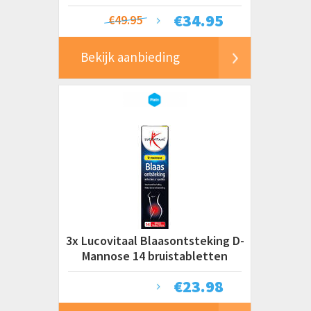
€
34.95
€49.95
Bekijk aanbieding
3x Lucovitaal Blaasontsteking D-
Mannose 14 bruistabletten
€
23.98