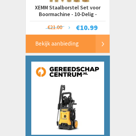
XEMM Staalborstel Set voor
Boormachine - 10-Delig -
Draadborstel / Schuurborstel /
€
10.99
€21.00
Roestverwijderaar
Bekijk aanbieding