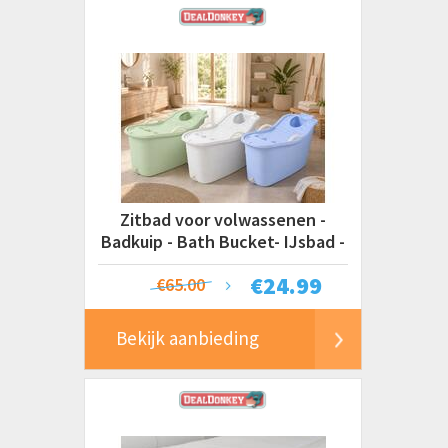
Zitbad voor volwassenen -
Badkuip - Bath Bucket- IJsbad -
Ice bath - 117 x 58 x 63 cm - 320 L
€
24.99
€65.00
Bekijk aanbieding