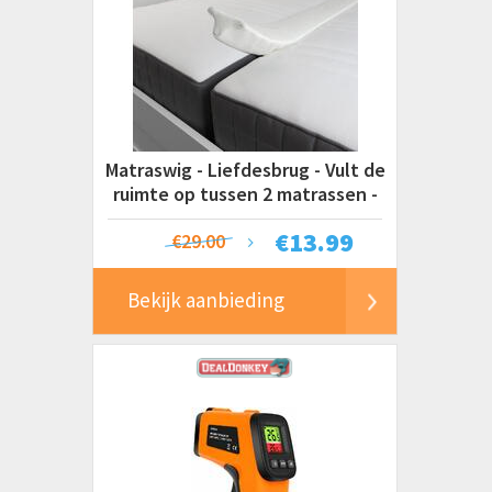
Matraswig - Liefdesbrug - Vult de
ruimte op tussen 2 matrassen -
200 x 15 x 7 cm
€
13.99
€29.00
Bekijk aanbieding