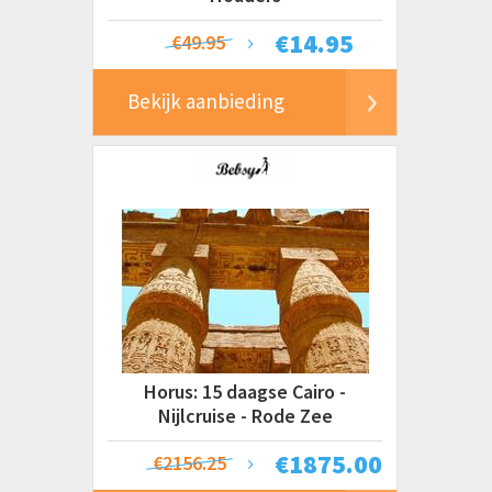
€
14.95
€49.95
Bekijk aanbieding
Horus: 15 daagse Cairo -
Nijlcruise - Rode Zee
€
1875.00
€2156.25