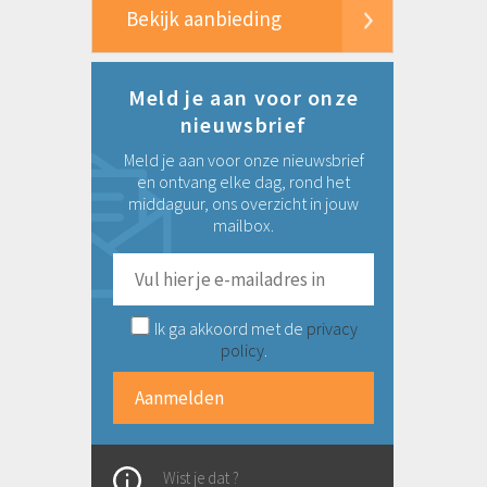
Bekijk aanbieding
Meld je aan voor onze
nieuwsbrief
Meld je aan voor onze nieuwsbrief
en ontvang elke dag, rond het
middaguur, ons overzicht in jouw
mailbox.
Ik ga akkoord met de
privacy
policy
.
Wist je dat ?