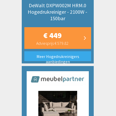
DeWalt DXPW002M HRM.0
Hogedrukreiniger - 2100W -
150bar
€ 449
Adviesprijs € 579.82
Meer Hogedrukreinigers
aanbiedingen