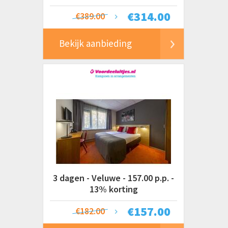
€
314.00
€389.00
Bekijk aanbieding
3 dagen - Veluwe - 157.00 p.p. -
13% korting
€
157.00
€182.00