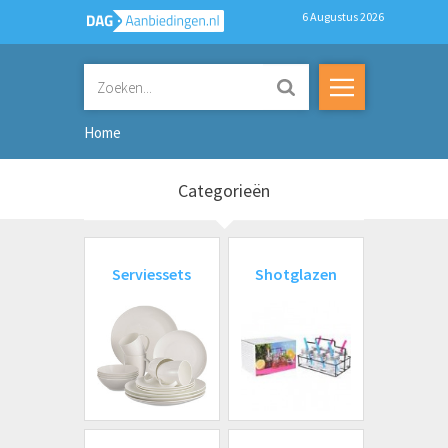
6 Augustus 2026
Home
Categorieën
Serviessets
Shotglazen