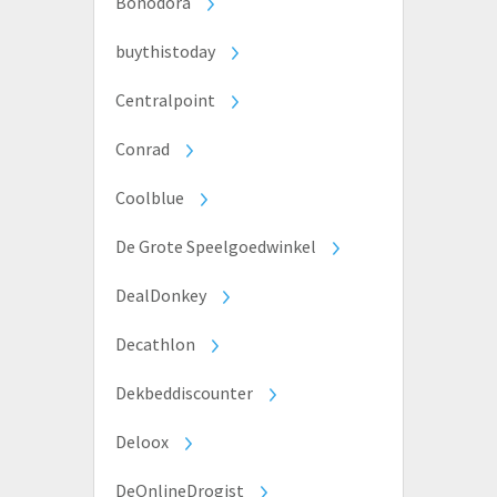
Bonodora
buythistoday
Centralpoint
Conrad
Coolblue
De Grote Speelgoedwinkel
DealDonkey
Decathlon
Dekbeddiscounter
Deloox
DeOnlineDrogist