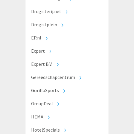
Drogisterij.net
Drogistplein
EP.nl
Expert
Expert B.V.
Gereedschapcentrum
GorillaSports
GroupDeal
HEMA
HotelSpecials