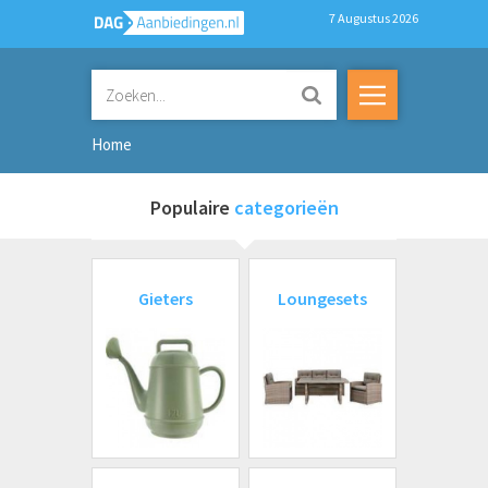
7 Augustus 2026
Home
Populaire
categorieën
Gieters
Loungesets