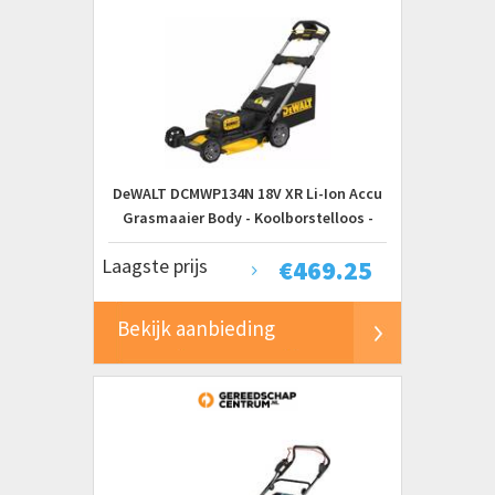
DeWALT DCMWP134N 18V XR Li-Ion Accu
Grasmaaier Body - Koolborstelloos -
48cm
Laagste prijs
€
469.25
Bekijk aanbieding