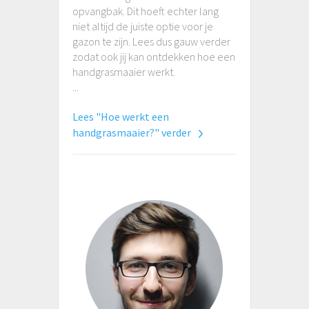
opvangbak. Dit hoeft echter lang
niet altijd de juiste optie voor je
gazon te zijn. Lees dus gauw verder
zodat ook jij kan ontdekken hoe een
handgrasmaaier werkt.
...
Lees "Hoe werkt een
handgrasmaaier?" verder