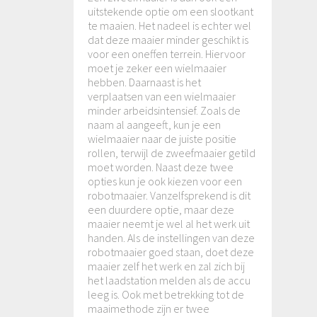
uitstekende optie om een slootkant
te maaien. Het nadeel is echter wel
dat deze maaier minder geschikt is
voor een oneffen terrein. Hiervoor
moet je zeker een wielmaaier
hebben. Daarnaast is het
verplaatsen van een wielmaaier
minder arbeidsintensief. Zoals de
naam al aangeeft, kun je een
wielmaaier naar de juiste positie
rollen, terwijl de zweefmaaier getild
moet worden. Naast deze twee
opties kun je ook kiezen voor een
robotmaaier. Vanzelfsprekend is dit
een duurdere optie, maar deze
maaier neemt je wel al het werk uit
handen. Als de instellingen van deze
robotmaaier goed staan, doet deze
maaier zelf het werk en zal zich bij
het laadstation melden als de accu
leeg is. Ook met betrekking tot de
maaimethode zijn er twee