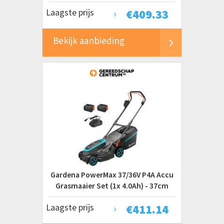
38cm
Laagste prijs
€
409.33
Bekijk aanbieding
Gardena PowerMax 37/36V P4A Accu
Grasmaaier Set (1x 4.0Ah) - 37cm
Laagste prijs
€
411.14