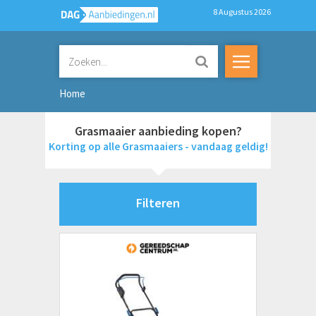
8 Augustus 2026
Home
Grasmaaier aanbieding kopen?
Korting op alle Grasmaaiers - vandaag geldig!
Filteren
Merken
Bosch
De Walt
Einhell