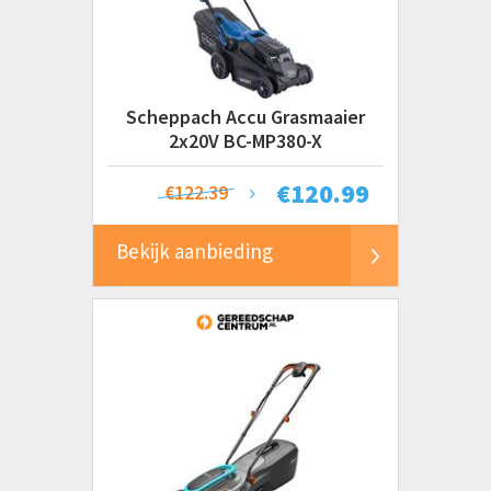
Gardena
Makita
Metabo
Stiga
Scheppach Accu Grasmaaier
2x20V BC-MP380-X
Prijs
€
120.99
€122.39
€ 0 tot € 200
€ 200 tot € 500+
Bekijk aanbieding