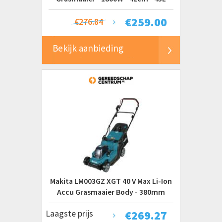
€
259.00
€276.84
Bekijk aanbieding
Makita LM003GZ XGT 40 V Max Li-Ion
Accu Grasmaaier Body - 380mm
Laagste prijs
€
269.27