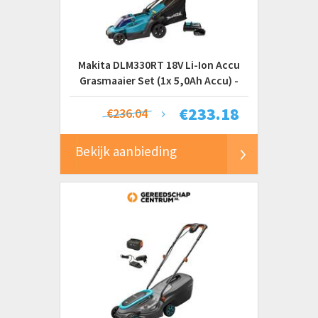
Makita DLM330RT 18V Li-Ion Accu
Grasmaaier Set (1x 5,0Ah Accu) -
33cm
€
233.18
€236.04
Bekijk aanbieding