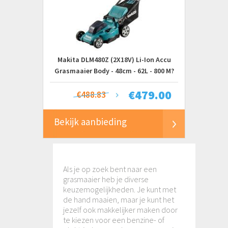
Makita DLM480Z (2X18V) Li-Ion Accu
Grasmaaier Body - 48cm - 62L - 800 M?
€
479.00
€488.83
Bekijk aanbieding
Als je op zoek bent naar een
grasmaaier heb je diverse
keuzemogelijkheden. Je kunt met
de hand maaien, maar je kunt het
jezelf ook makkelijker maken door
te kiezen voor een benzine- of