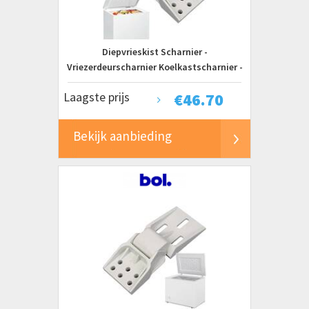
Diepvrieskist Scharnier -
Vriezerdeurscharnier Koelkastscharnier -
Vriezer Repareren - Universeel
Laagste prijs
€
46.70
Gebalanceerd Ontwerp - 2.8D x 8.8B x
2.8H cm - Wit
Bekijk aanbieding