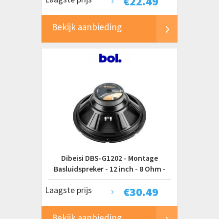
€
22.49
Bekijk aanbieding
Dibeisi DBS-G1202 - Montage
Basluidspreker - 12 inch - 8 Ohm -
140W
Laagste prijs
€
30.49
Bekijk aanbieding