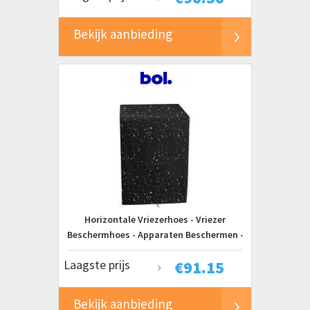
Bekijk aanbieding
Horizontale Vriezerhoes - Vriezer
Beschermhoes - Apparaten Beschermen -
Dubbele Opening - 559 x 635 x 851 cm -
Laagste prijs
€
91.15
Zwart
Bekijk aanbieding