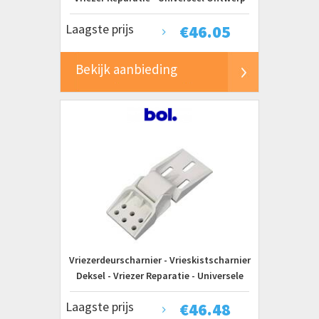
125 x 88 cm - Wit
Laagste prijs
€
46.05
Bekijk aanbieding
Vriezerdeurscharnier - Vrieskistscharnier
Deksel - Vriezer Reparatie - Universele
Pasvorm - 6 gaten - Wit
Laagste prijs
€
46.48