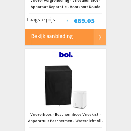
Vriezer Vergrendeling - Vriesdeur Slot -
Apparaat Reparatie - Voorkomt Koude
Luchtlekkage - 153 x 8 x 6 cm - Wit
Laagste prijs
€
69.05
Bekijk aanbieding
Vriezerhoes - Beschermhoes Vrieskist -
Apparatuur Beschermen - Waterdicht All-
Season - 711 x 584 x 86 cm - Grijs