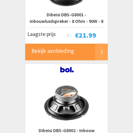
Whirlpool
Prijs
Dibeisi DBS-G8001 -
€ 0 tot € 20
Inbouwluidspreker - 8 Ohm - 90W - 8
€ 20 tot € 50
inch
Laagste prijs
€
21.99
€ 50 tot € 100
€ 100 tot € 200
Bekijk aanbieding
€ 200 tot € 500
€ 500 tot € 1000
€ 1000 tot € 2000
€ 2000 tot € 5000+
Dibeisi DBS-G8002 - Inbouw