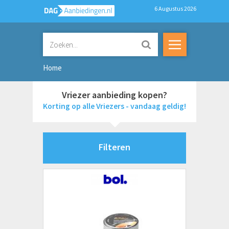
6 Augustus 2026
Home
Vriezer aanbieding kopen?
Korting op alle Vriezers - vandaag geldig!
Filteren
Merken
AEG