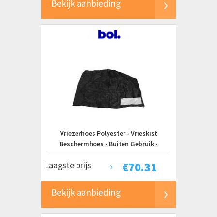
Bekijk aanbieding
Vriezerhoes Polyester - Vrieskist
Beschermhoes - Buiten Gebruik -
Waterdicht en UV-bestendig - 3.5 Kubieke
Laagste prijs
€
70.31
Voet - Zwart
Bekijk aanbieding