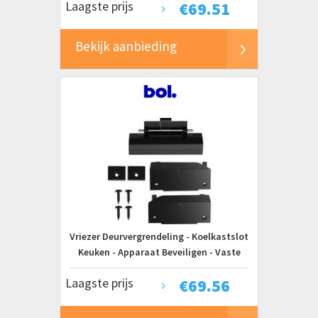
Laagste prijs
€
69.51
Bekijk aanbieding
Vriezer Deurvergrendeling - Koelkastslot
Keuken - Apparaat Beveiligen - Vaste
Sluiting - 153 x 8 x 6 cm - Wit
Laagste prijs
€
69.56