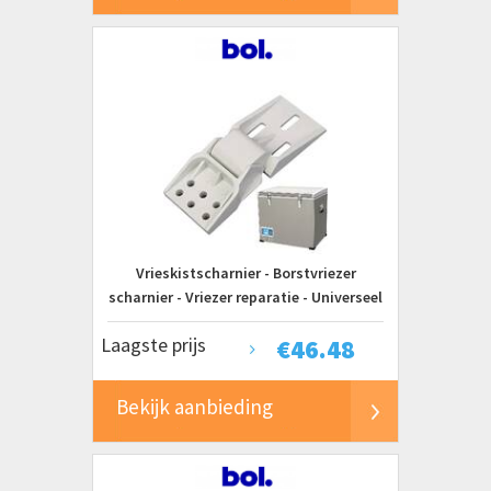
Vrieskistscharnier - Borstvriezer
scharnier - Vriezer reparatie - Universeel
opvouwbaar ontwerp - 28 x 88 x 28 cm -
Laagste prijs
€
46.48
Wit
Bekijk aanbieding