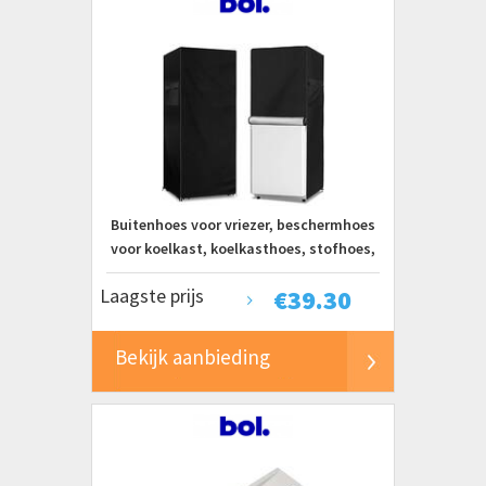
Buitenhoes voor vriezer, beschermhoes
voor koelkast, koelkasthoes, stofhoes,
stofhoes van Oxford-stof, afmetingen:
Laagste prijs
€
39.30
61x76x170 cm
Bekijk aanbieding