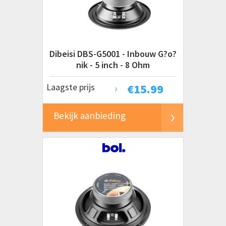
ATAG
Bartscher
Beko
Bosch
Dibeisi DBS-G5001 - Inbouw G?o?
DOMO
nik - 5 inch - 8 Ohm
Etna
Laagste prijs
€
15.99
EXQUISIT
Frilec
Bekijk aanbieding
Hisense
Husky
Inventum
LIEBHERR
Miele
Salora
Samsung
Toon alle merken
Siemens