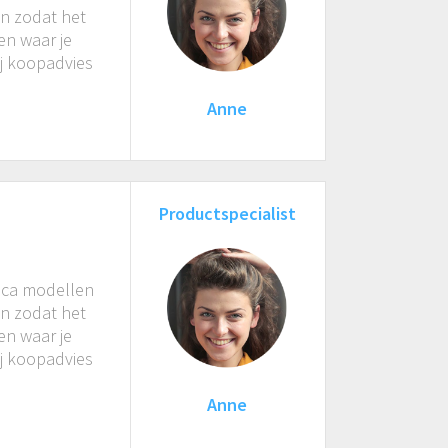
en zodat het
ken waar je
ij koopadvies
Anne
Productspecialist
reca modellen
en zodat het
ken waar je
ij koopadvies
Anne