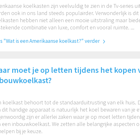
rikaanse koelkasten zijn veelvuldig te zien in de Tv-series ui
den ook in ons land steeds populairder. Verwonderlijk is dit 
lkasten hebben niet alleen een mooie uitstraling maar bie
stekende combinatie van luxe, comfort en vooral ruimte. ...
s "Wat is een Amerikaanse koelkast?" verder
ar moet je op letten tijdens het kopen
nbouwkoelkast?
 koelkast behoort tot de standaarduitrusting van elk huis. D
 dit handige apparaat is natuurlijk het koel bewaren van je e
enwoordig zijn er allerlei zaken waar je op moet letten tijde
 een inbouwkoelkast. We zetten alle belangrijke aspecten op
helpen bij je keuze.