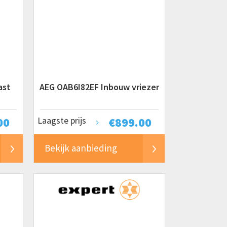
ast
AEG OAB6I82EF Inbouw vriezer
00
Laagste prijs
€
899.00
Bekijk aanbieding