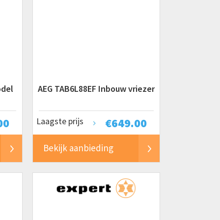
del
AEG TAB6L88EF Inbouw vriezer
00
Laagste prijs
€
649.00
Bekijk aanbieding