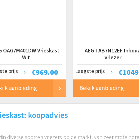
G OAG7M401DW Vrieskast
AEG TAB7N12EF Inbou
Wit
vriezer
te prijs
€
969.00
Laagste prijs
€
1049
kijk aanbieding
Bekijk aanbieding
ieskast: koopadvies
zijn diverse soorten vriezers op de markt, van zeer grote ho