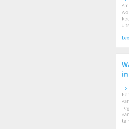
Ame
wor
koe
uit
Lee
Wa
i
Een
van
Teg
van
te 
...