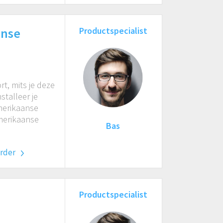
anse
Productspecialist
t, mits je deze
stalleer je
Amerikaanse
Amerikaanse
Bas
erder
Productspecialist