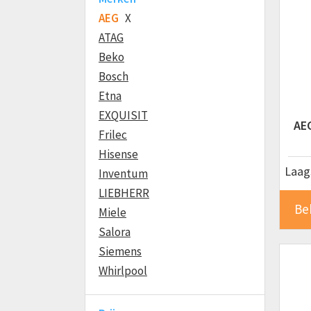
AEG
X
ATAG
Beko
Bosch
Etna
EXQUISIT
AE
Frilec
Hisense
Laags
Inventum
LIEBHERR
Be
Miele
Salora
Siemens
Whirlpool