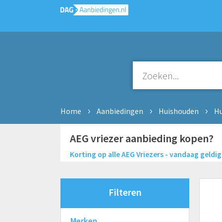
Home
Aanbiedingen
Huishouden
Hu
AEG vriezer aanbieding kopen?
Korting op alle AEG Vriezers - vandaag geldig
Filteren
Merken