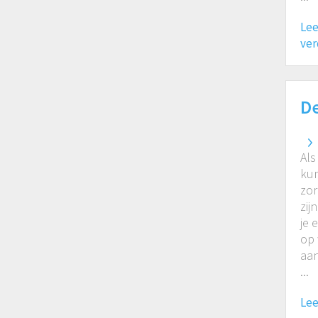
Lee
ver
De
Als
kun
zor
zij
je 
op 
aan
...
Lee