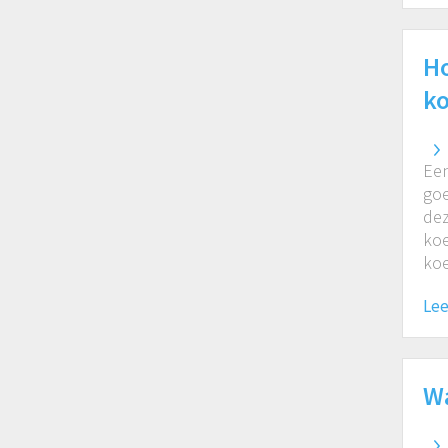
Ho
ko
Een
goe
dez
koe
koe
Lee
Wa