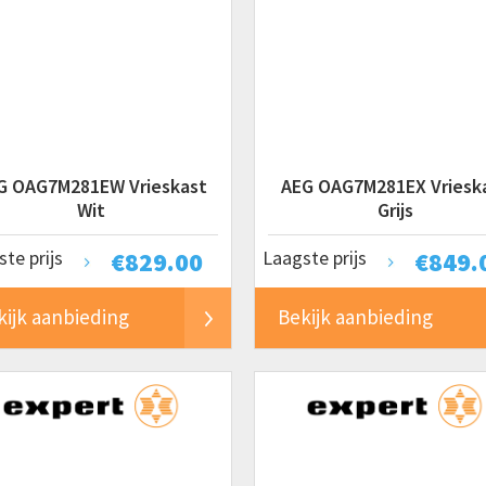
G OAG7M281EW Vrieskast
AEG OAG7M281EX Vriesk
Wit
Grijs
te prijs
€
829.00
Laagste prijs
€
849.
kijk aanbieding
Bekijk aanbieding