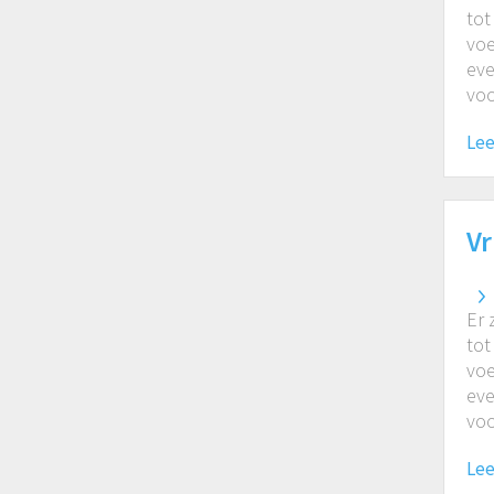
tot
voe
eve
voo
Lee
Vr
Er 
tot
voe
eve
voo
Lee