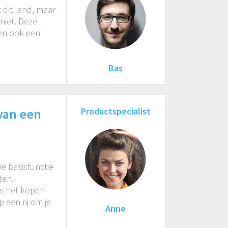
t dit land, maar
niet. Deze
den ook een
Bas
 van een
Productspecialist
e basisfunctie
ten.
ns het kopen
 een rij om je
Anne