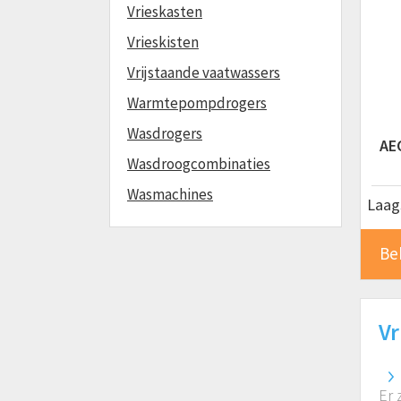
Vrieskasten
Vrieskisten
Vrijstaande vaatwassers
Warmtepompdrogers
Wasdrogers
AE
Wasdroogcombinaties
Wasmachines
Laags
Be
Vr
Er 