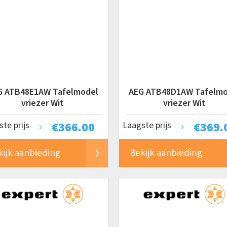
G ATB48E1AW Tafelmodel
AEG ATB48D1AW Tafelmo
vriezer Wit
vriezer Wit
te prijs
€
366.00
Laagste prijs
€
369.
kijk aanbieding
Bekijk aanbieding