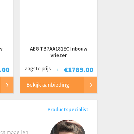
w
AEG TB7AA181EC Inbouw
vriezer
.00
Laagste prijs
€
1789.00
Bekijk aanbieding
Productspecialist
reca modellen