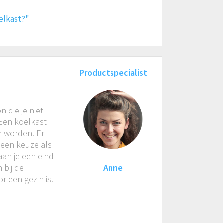
elkast?"
Productspecialist
 die je niet
 Een koelkast
n worden. Er
 een keuze als
aan je een eind
 bij de
Anne
 een gezin is.