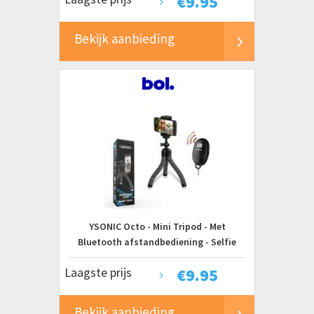
€
9.95
Bekijk aanbieding
YSONIC Octo - Mini Tripod - Met
Bluetooth afstandbediening - Selfie
Stick ? Smartphone Statief ? Smartphone
Laagste prijs
€
9.95
Houder ? Verstelbaar ? Met
Afstandsbediening ? Flexibel
Bekijk aanbieding