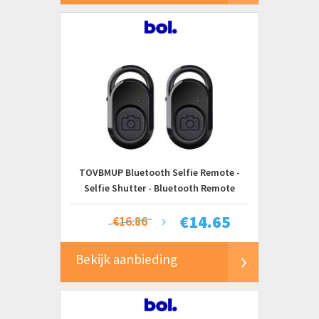
TOVBMUP Bluetooth Selfie Remote -
Selfie Shutter - Bluetooth Remote
Shutter - Geschikt voor smartphones en
€
14.65
tablets - Compatibel met IOS en Android
€16.86
- 2-pack
Bekijk aanbieding