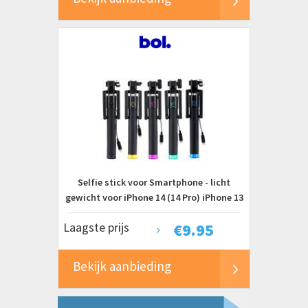
Selfie stick voor Smartphone - licht
gewicht voor iPhone 14 (14 Pro) iPhone 13
(13 Pro/13 Pro Max) iPhone 12 (12 Mini/ 12
Laagste prijs
€
9.95
Pro/ 12 Pro Max), iPhone X (XS, XS Max) &
iPhone 8 (/8 Plus)
Bekijk aanbieding