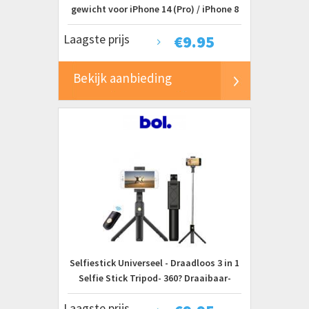
gewicht voor iPhone 14 (Pro) / iPhone 8
(Plus) / iPhone X / iPhone XS (Max)/
Laagste prijs
€
9.95
iPhone 11 (Pro / Pro Max) / iPhone 12
(Mini, Pro & Pro Max) & iPhone 13 (Pro &
Pro Max)
Bekijk aanbieding
Selfiestick Universeel - Draadloos 3 in 1
Selfie Stick Tripod- 360? Draaibaar-
iPhone/Samsung/Huawei
Laagste prijs