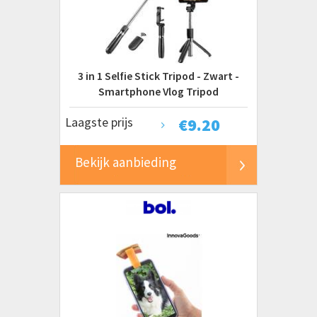
Celly
Grundig
OTB
TRUST
3 in 1 Selfie Stick Tripod - Zwart -
Ultron
Smartphone Vlog Tripod
Laagste prijs
€
9.20
Prijs
€ 0 tot € 10
Bekijk aanbieding
€ 10 tot € 20
€ 20 tot € 50
€ 50 tot € 100+