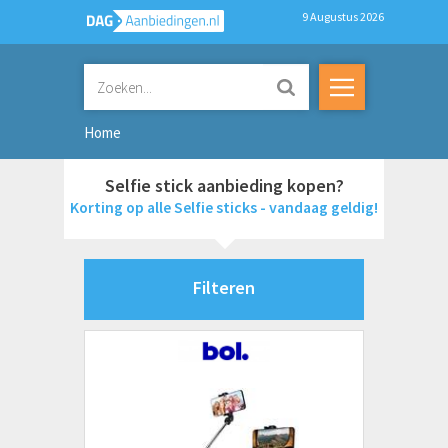
9 Augustus 2026
Home
Selfie stick aanbieding kopen?
Korting op alle Selfie sticks - vandaag geldig!
Filteren
Merken
AZURI
BeHello
Brofish