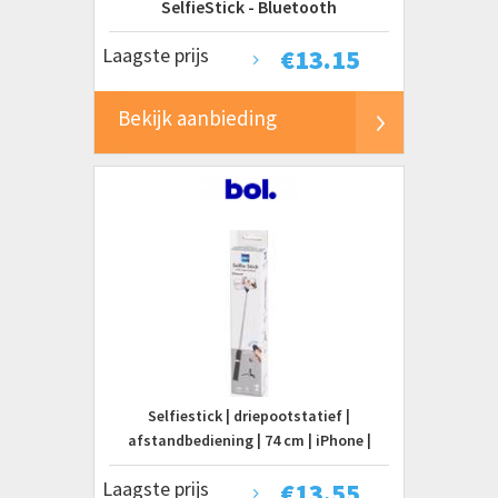
SelfieStick - Bluetooth
Laagste prijs
€
13.15
Bekijk aanbieding
Selfiestick | driepootstatief |
afstandbediening | 74 cm | iPhone |
Samsung | Huawei | Sony | OPPO | Nokia |
Laagste prijs
€
13.55
Motorola | OnePlus