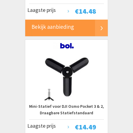
Afstandsbediening - Driepoot Universeel
Laagste prijs
€
14.48
Draadloze Selfiestick Zwart Telefoon
met Bluetooth Remote - Zwart- Statief
Tik Tok Selfie Stick- Opvouwbaar
Bekijk aanbieding
Mini-Statief voor DJI Osmo Pocket 3 & 2,
Draagbare Statiefstandaard
Tafelmontage Lichtgewicht Selfiestick
Laagste prijs
€
14.49
Comfortabele Grip Praktische
Accessoires voor Digitale