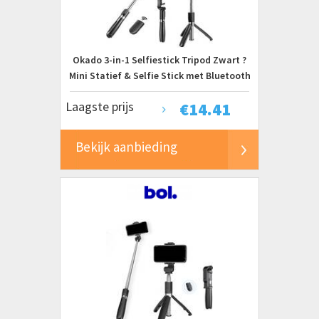
Okado 3-in-1 Selfiestick Tripod Zwart ?
Mini Statief & Selfie Stick met Bluetooth
Afstandsbediening ? 360? Draaibaar ? Tot
Laagste prijs
€
14.41
60 cm ? Voor Smartphones 3,6?6 Inch
Bekijk aanbieding