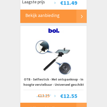
Laagste prijs
€
11.49
Bekijk aanbieding
OTB - Selfiestick - Met ontspanknop - In
hoogte verstelbaar - Universeel geschikt
voor smartphone - Zwart
€
12.55
€13.25