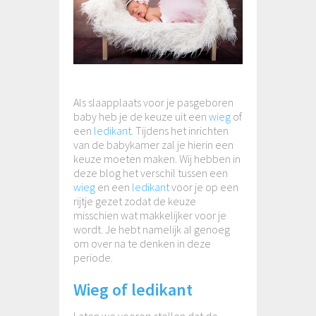
Als slaapplaats voor je pasgeboren
baby heb je de keuze uit een
wieg
of
een
ledikant
. Tijdens het inrichten
van de babykamer zal je hierin een
keuze moeten maken. Wij hebben in
deze blog het verschil tussen een
wieg
en een
ledikant
voor je op een
rijtje gezet zodat de keuze
misschien wat makkelijker voor je
wordt. Je hebt namelijk al genoeg
om over na te denken in deze
periode.
Wieg of ledikant
Laten we voorop stellen dat de