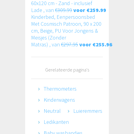
60x120 cm - Zand - inclusief
Lade , van
€309.99
voor €259.99
Kinderbed, Eenpersoonsbed
Met Cosmisch Patroon, 90 x 200
cm, Beige, PU Voor Jongens &
Meisjes (Zonder
Matras) , van
€297.95
voor €255.96
Gerelateerde pagina's
Thermometers
Kinderwagens
Neutral
Luieremmers
Ledikanten
Baby washandjes