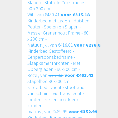
Slapen - Stabiele Constructie -
90 x 200 cm -
Wit , van
€480.41
voor €315.18
Kinderbed met Laden - Huisbed
Peuter - Spelen en Slapen -
Massief Grenenhout Frame - 80
x 200 cm -
Natuurlijk , van
€418.61
voor €278.63
Kinderbed Gestoffeerd -
Eenpersoonsbedframe -
Slaapkamer Inrichten - Met
Opbergladen - 90x200 cm -
Roze , van
€613.65
voor €453.42
Stapelbed 90x200 cm -
kinderbed - zachte stootrand
van schuim - viertraps rechte
ladder - grijs en houtkleur -
zonder
matras , van
€469.99
voor €352.99
Kinderbed, Eenpersoonsbed