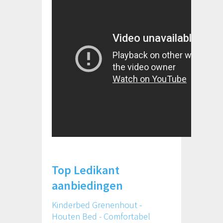
Top Ledikant
aanbiedingen
Kinderbed Grenenhout -
Houten Bed - Comfortabel