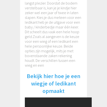
langst plezier. Doordat de bodem
verstelbaar is, kan je je kindje hier
zeker wel een jaar of twee in laten
slapen. Kies je dus meteen voor een
ledikant heb je de uitgave voor een
baby / kinderbedje maar één keer.
Dit scheelt dus vaak een hele hoop
geld.Zoals al aangeven is de keuze
voor een wieg of een ledikant een
hele persoonlijke keuze. Beide
opties zijn mogelijk, mits je met
bovenstaande zaken rekening
houdt. De verschillen tussen een
wieg en een
Bekijk hier hoe je een
wiegje of ledikant
opmaakt