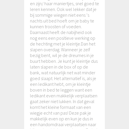
en zijn/ haar maniertjes, snel goed te
leren kennen. Ook wel lekker dat je
bij sommige wiegen niet eens ‘s
nachts uit bed hoeft om je baby te
kunnen troosten of voeden.
Daarnaast heeft de nabijheid ook
nog eens een positieve werking op
de hechting met je kleintje.Dan het
slapen overdag. Wanneer je zelf
bezig bent, wil je de dreumes in je
buurt hebben. Je kunt je kleintje dus
laten slapen in de box of op de
bank, wat natuurlijk net wat minder
goed slaapt. Het alternatief is, als je
een ledikant hebt, om je kleintje
boven in bed te leggen want een
ledikant even makkelijk verplaatsen
gaat zeker niet lukken. In dat geval
komt het kleine formaat van een
wiegje echt van pas! Deze pak je
makkelijk even op en kun je dus in
een handomdraai verplaatsen naar