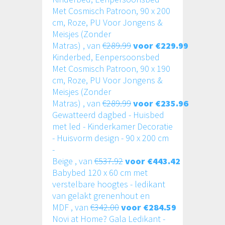
Met Cosmisch Patroon, 90 x 200
cm, Roze, PU Voor Jongens &
Meisjes (Zonder
Matras) , van
€289.99
voor €229.99
Kinderbed, Eenpersoonsbed
Met Cosmisch Patroon, 90 x 190
cm, Roze, PU Voor Jongens &
Meisjes (Zonder
Matras) , van
€289.99
voor €235.96
Gewatteerd dagbed - Huisbed
met led - Kinderkamer Decoratie
- Huisvorm design - 90 x 200 cm
-
Beige , van
€537.92
voor €443.42
Babybed 120 x 60 cm met
verstelbare hoogtes - ledikant
van gelakt grenenhout en
MDF , van
€342.00
voor €284.59
Novi at Home? Gala Ledikant -