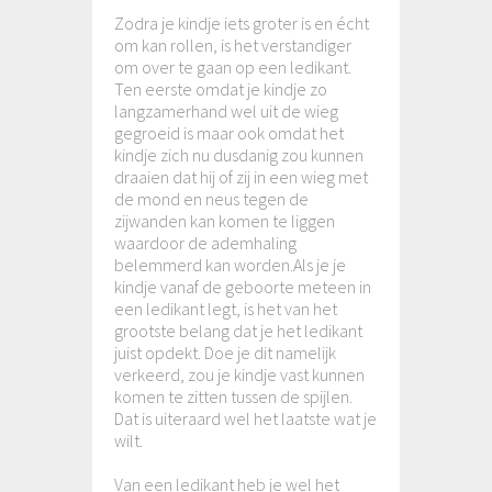
Zodra je kindje iets groter is en écht
om kan rollen, is het verstandiger
om over te gaan op een ledikant.
Ten eerste omdat je kindje zo
langzamerhand wel uit de wieg
gegroeid is maar ook omdat het
kindje zich nu dusdanig zou kunnen
draaien dat hij of zij in een wieg met
de mond en neus tegen de
zijwanden kan komen te liggen
waardoor de ademhaling
belemmerd kan worden.Als je je
kindje vanaf de geboorte meteen in
een ledikant legt, is het van het
grootste belang dat je het ledikant
juist opdekt. Doe je dit namelijk
verkeerd, zou je kindje vast kunnen
komen te zitten tussen de spijlen.
Dat is uiteraard wel het laatste wat je
wilt.
Van een ledikant heb je wel het