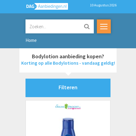
10 Augustus 2026
Home
Bodylotion aanbieding kopen?
Korting op alle Bodylotions - vandaag geldig!
Filteren
Merken
Aloe Pura