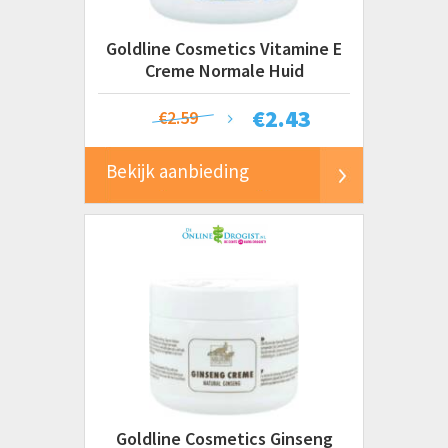
Tena
Prijs
Vaseline
Goldline Cosmetics Vitamine E
€ 0 tot € 2
Weleda
Creme Normale Huid
€ 2 tot € 5
€
2.43
€2.59
€ 5 tot € 10
€ 10 tot € 20
Bekijk aanbieding
€ 20 tot € 50+
Goldline Cosmetics Ginseng