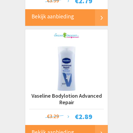
€
2.79
€3.99
Bekijk aanbieding
Vaseline Bodylotion Advanced
Repair
€
2.89
€3.29
Bekijk aanbieding