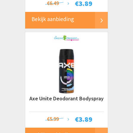
€
3.89
€6.49
Bekijk aanbieding
Axe Unite Deodorant Bodyspray
€
3.89
€5.99