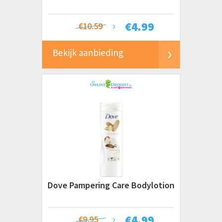
€
4.99
€10.59
Bekijk aanbieding
Dove Pampering Care Bodylotion
€
4.99
€9.95