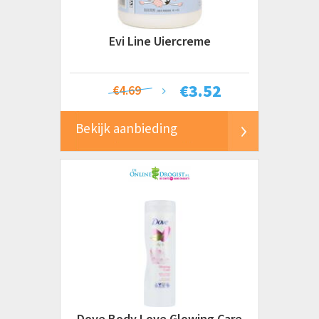
Evi Line Uiercreme
€
3.52
€4.69
Bekijk aanbieding
Dove Body Love Glowing Care