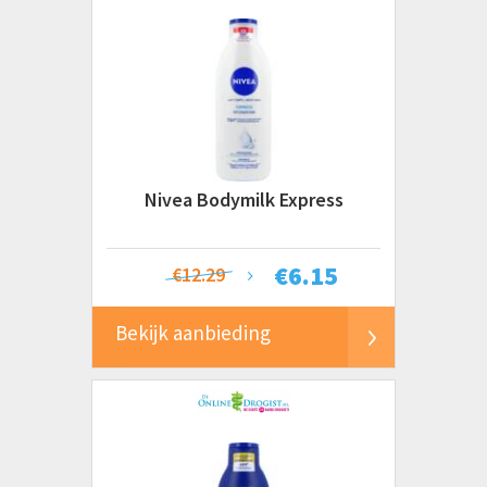
Nivea Bodymilk Express
€
6.15
€12.29
Bekijk aanbieding