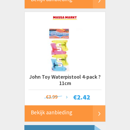
John Toy Waterpistool 4-pack ?
11cm
€
2.42
€3.99
Bekijk aanbieding