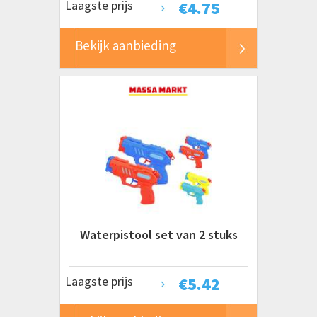
Laagste prijs
€
4.75
Bekijk aanbieding
Waterpistool set van 2 stuks
Laagste prijs
€
5.42