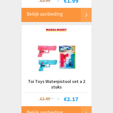
€
1.99
€5.99
Bekijk aanbieding
Toi Toys Waterpistool set a 2
stuks
€
2.17
€3.49
Bekijk aanbieding