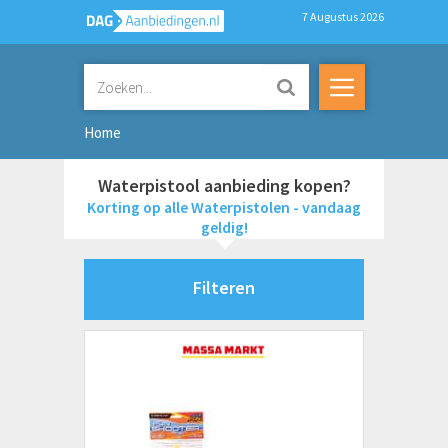
7 Augustus 2026
Home
Waterpistool aanbieding kopen?
Korting op alle Waterpistolen - vandaag
geldig!
Filteren
Merken
Johntoy
Merkloos