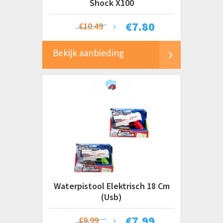
Shock X100
€
7.80
€10.49
Bekijk aanbieding
Waterpistool Elektrisch 18 Cm
(Usb)
€
7.99
€9.99