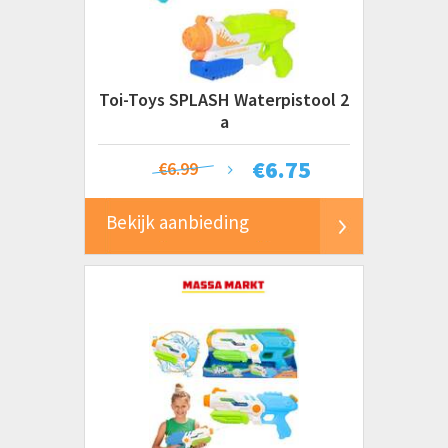
Toi-Toys SPLASH Waterpistool 2
a
€
6.75
€6.99
Bekijk aanbieding