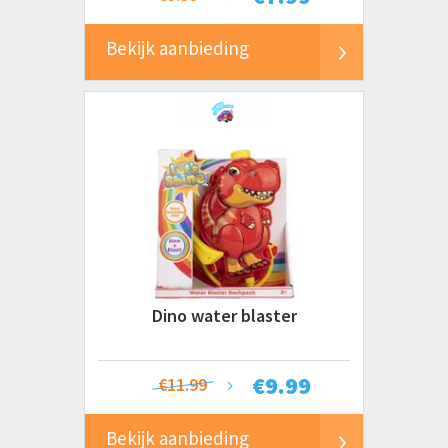
Bekijk aanbieding
Dino water blaster
€
9.99
€11.99
Bekijk aanbieding