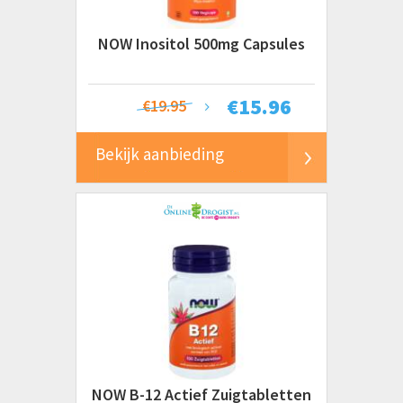
Unipharma
Prijs
Vitakruid
NOW Inositol 500mg Capsules
€ 0 tot € 20
Vitalize
€ 20 tot € 50+
Vitals
€
15.96
€19.95
VitOrtho
Bekijk aanbieding
NOW B-12 Actief Zuigtabletten