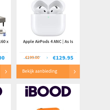
160 x
Apple AirPods 4 ANC | As Is
00
€
129.95
€199.00
Bekijk aanbieding