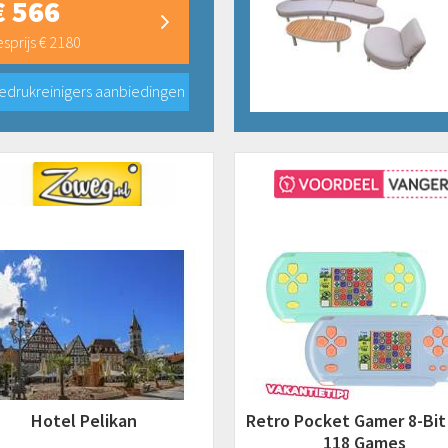
€ 566
sprijs € 2180
edrukreinigers aanbiedingen
Hotel Pelikan
Retro Pocket Gamer 8-Bi
118 Games