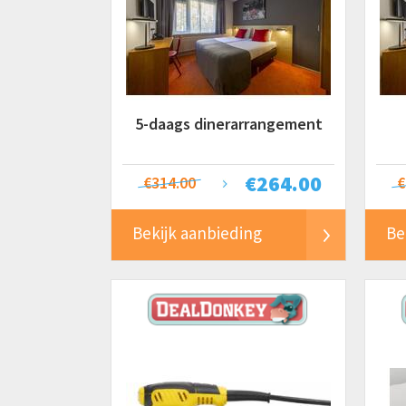
5-daags dinerarrangement
€
264.00
€314.00
€
Bekijk aanbieding
Be