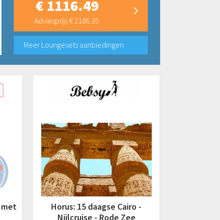
€ 1116.49
Adviesprijs € 2186.35
Meer Loungesets aanbiedingen
t met
Horus: 15 daagse Cairo -
Nijlcruise - Rode Zee