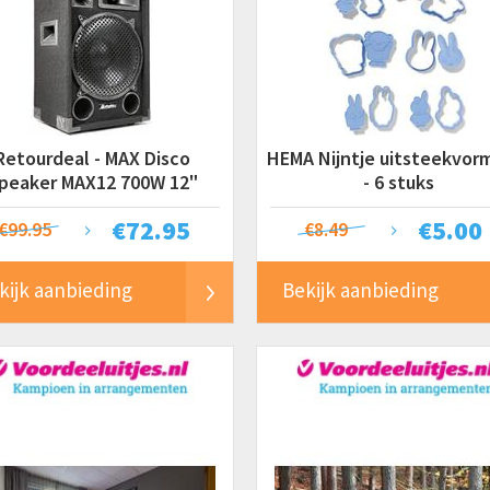
Retourdeal - MAX Disco
HEMA Nijntje uitsteekvor
peaker MAX12 700W 12"
- 6 stuks
€
72.95
€
5.00
€99.95
€8.49
kijk aanbieding
Bekijk aanbieding