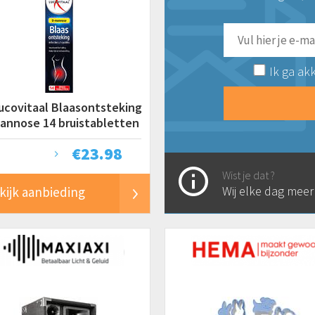
Ik ga ak
ucovitaal Blaasontsteking
annose 14 bruistabletten
€
23.98
Wist je dat ?
Wij elke dag mee
kijk aanbieding