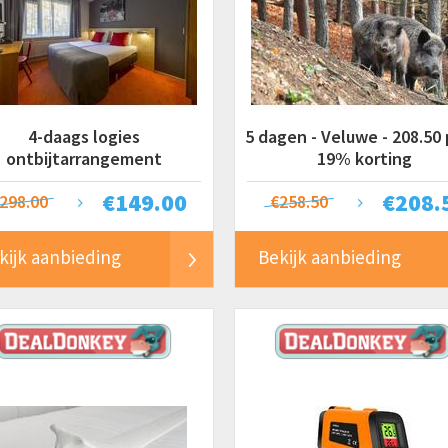
4-daags logies
5 dagen - Veluwe - 208.50 p
ontbijtarrangement
19% korting
€
149.00
€
208.
298.00
€258.50
kijk aanbieding
Bekijk aanbieding