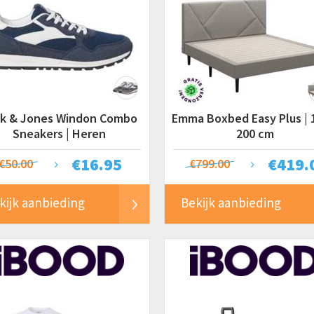
k & Jones Windon Combo
Emma Boxbed Easy Plus | 
Sneakers | Heren
200 cm
€
16.95
€
419.
€50.00
€799.00
kijk aanbieding
Bekijk aanbieding