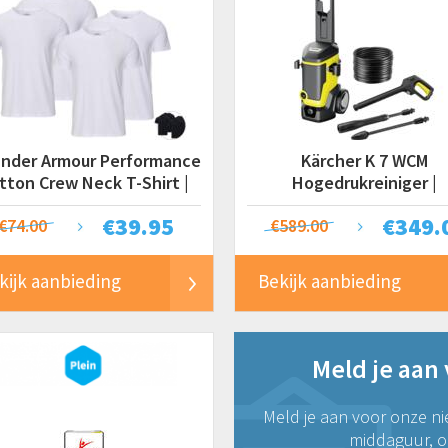
Under Armour Performance
Kärcher K 7 WCM
tton Crew Neck T-Shirt |
Hogedrukreiniger |
Heren
Watergekoelde Moto
€
39.95
€
349.
€74.00
€589.00
kijk aanbieding
Bekijk aanbieding
Meld je aan
Meld je aan voor onze ni
middaguur, on