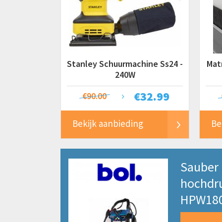
Stanley Schuurmachine Ss24 -
Matr
240W
ma
€
32.99
€90.00
Bekijk aanbieding
Be
Sauber
hochdru
HPW18