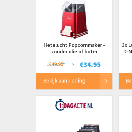
Hetelucht Popcornmaker -
3x L
zonder olie of boter
D-M
€
34.95
€49.95
Bekijk aanbieding
Be