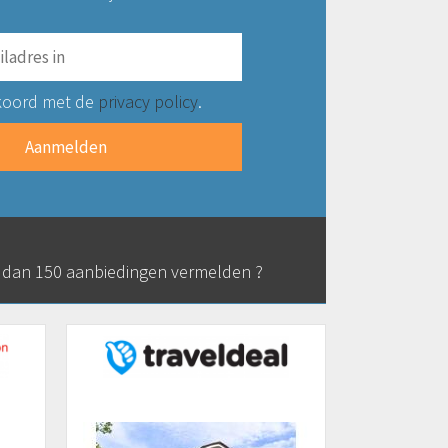
koord met de
privacy policy
.
r dan 150 aanbiedingen vermelden ?