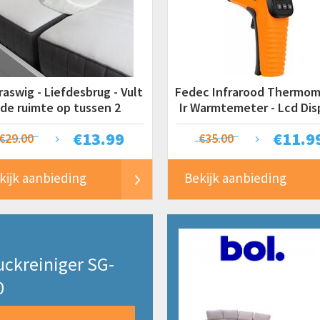
aswig - Liefdesbrug - Vult
Fedec Infrarood Thermom
de ruimte op tussen 2
Ir Warmtemeter - Lcd Dis
trassen - 200 x 15 x 7 cm
€
13.99
€
11.9
€29.00
€35.00
kijk aanbieding
Bekijk aanbieding
ckreiniger SG-
0