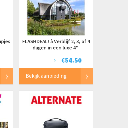
mpjes
FLASHDEAL! â Verblijf 2, 3, of 4
dagen in een luxe 4*-
designhotel op de Veluwe in
€
54.50
Bekijk aanbieding