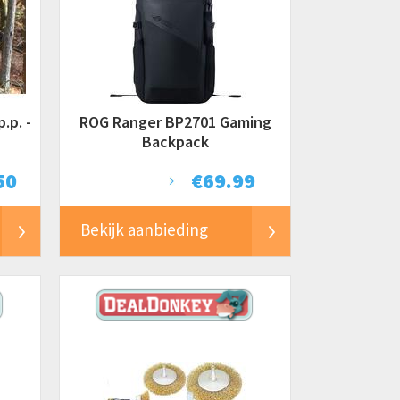
.p. -
ROG Ranger BP2701 Gaming
Backpack
50
€
69.99
Bekijk aanbieding