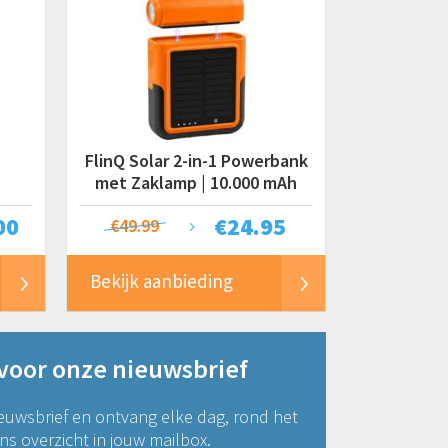
FlinQ Solar 2-in-1 Powerbank
met Zaklamp | 10.000 mAh
r
00
€
24.95
€49.99
Bekijk aanbieding
 voor onze nieuwsbrief
euwsbrief en ontvang elke dag, rond het
s overzicht in jouw mailbox.