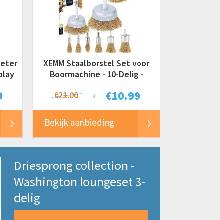
eter
XEMM Staalborstel Set voor
play
Boormachine - 10-Delig -
Draadborstel / Schuurborstel /
9
€
10.99
€21.00
Roestverwijderaar
Bekijk aanbieding
Driesprong collection -
Washington loungeset 3-
delig