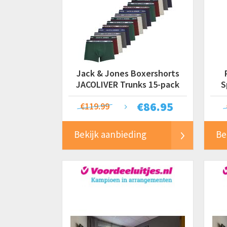
Jack & Jones Boxershorts
JACOLIVER Trunks 15-pack
S
Multicolor
€
86.95
€119.99
Bekijk aanbieding
Be