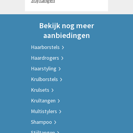
Stijltangen
Bekijk nog meer
aanbiedingen
Haarborstels
Haardrogers
Haarstyling
Krulborstels
Krulsets
Krultangen
Multistylers
Shampoo
Stijltangen