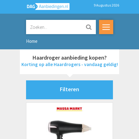
9 Augustus 2026
Home
Haardroger aanbieding kopen?
Korting op alle Haardrogers - vandaag geldig!
Filteren
Merken
Tristar
Prijs