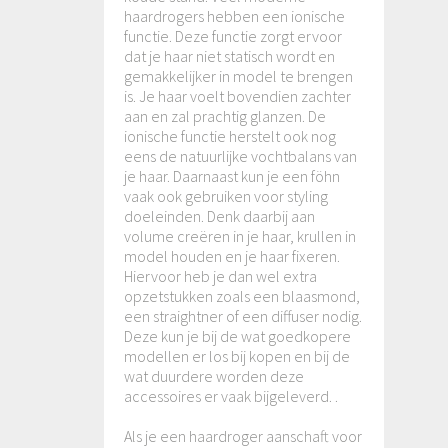
haardrogers hebben een ionische
functie. Deze functie zorgt ervoor
dat je haar niet statisch wordt en
gemakkelijker in model te brengen
is. Je haar voelt bovendien zachter
aan en zal prachtig glanzen. De
ionische functie herstelt ook nog
eens de natuurlijke vochtbalans van
je haar. Daarnaast kun je een föhn
vaak ook gebruiken voor styling
doeleinden. Denk daarbij aan
volume creëren in je haar, krullen in
model houden en je haar fixeren.
Hiervoor heb je dan wel extra
opzetstukken zoals een blaasmond,
een straightner of een diffuser nodig.
Deze kun je bij de wat goedkopere
modellen er los bij kopen en bij de
wat duurdere worden deze
accessoires er vaak bijgeleverd. .
Als je een haardroger aanschaft voor