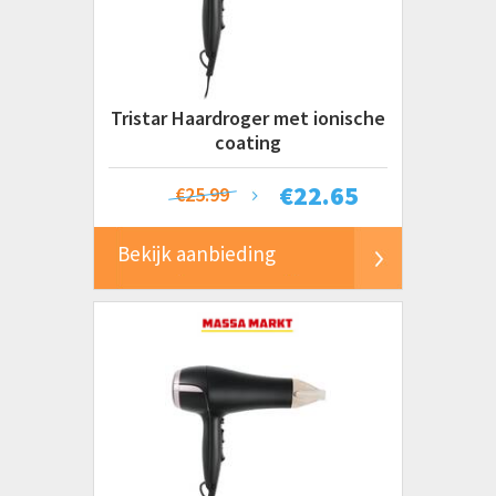
€ 0 tot € 50+
Tristar Haardroger met ionische
coating
€
22.65
€25.99
Bekijk aanbieding