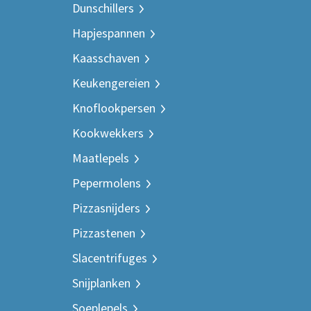
Dunschillers
Hapjespannen
Kaasschaven
Keukengereien
Knoflookpersen
Kookwekkers
Maatlepels
Pepermolens
Pizzasnijders
Pizzastenen
Slacentrifuges
Snijplanken
Soeplepels