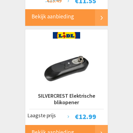
€
11.55
€13.49
Bekijk aanbieding
SILVERCREST Elektrische
blikopener
Laagste prijs
€
12.99
Bekijk aanbieding