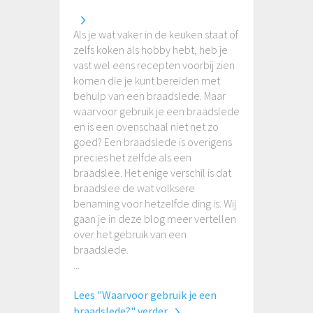
Als je wat vaker in de keuken staat of
zelfs koken als hobby hebt, heb je
vast wel eens recepten voorbij zien
komen die je kunt bereiden met
behulp van een braadslede. Maar
waarvoor gebruik je een braadslede
en is een ovenschaal niet net zo
goed? Een braadslede is overigens
precies het zelfde als een
braadslee. Het enige verschil is dat
braadslee de wat volksere
benaming voor hetzelfde ding is. Wij
gaan je in deze blog meer vertellen
over het gebruik van een
braadslede.
...
Lees "Waarvoor gebruik je een
braadslede?" verder