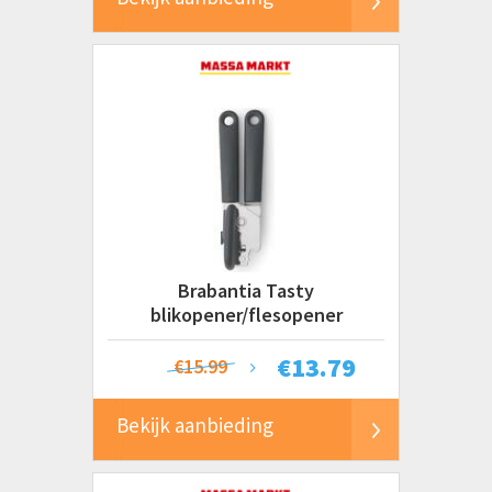
Brabantia Tasty
blikopener/flesopener
€
13.79
€15.99
Bekijk aanbieding