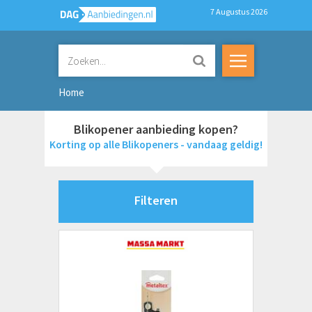
7 Augustus 2026
Home
Blikopener aanbieding kopen?
Korting op alle Blikopeners - vandaag geldig!
Filteren
Merken
Brabantia
Leifheit
Metaltex