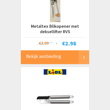
Prijs
€ 0 tot € 5
€ 5 tot € 10
Metaltex Blikopener met
€ 10 tot € 20+
deksellifter RVS
€
2.98
€3.99
Bekijk aanbieding