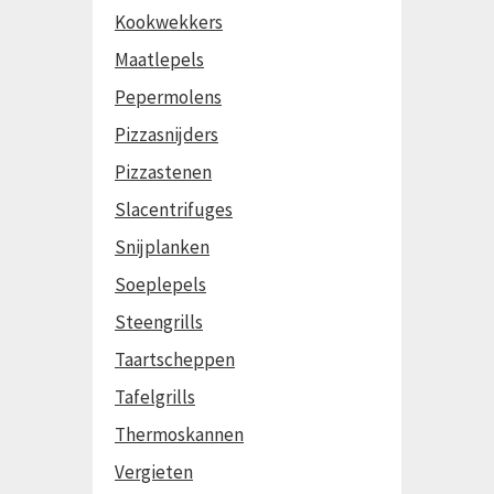
Kookwekkers
Maatlepels
Pepermolens
Pizzasnijders
Pizzastenen
Slacentrifuges
Snijplanken
Soeplepels
Steengrills
Taartscheppen
Tafelgrills
Thermoskannen
Vergieten