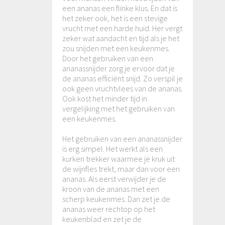
een ananas een flinke klus. En dat is
het zeker ook, het is een stevige
vrucht met een harde huid. Her vergt
zeker wat aandacht en tijd als je het
zou snijden met een keukenmes.
Door het gebruiken van een
ananassnijder zorg je ervoor dat je
de ananas efficiënt snijd. Zo verspil je
ook geen vruchtvlees van de ananas.
Ook kost het minder tijd in
vergelijking met het gebruiken van
een keukenmes.
Het gebruiken van een ananassnijder
is erg simpel. Het werkt als een
kurken trekker waarmee je kruk uit
de wijnfles trekt, maar dan voor een
ananas. Als eerst verwijder je de
kroon van de ananas met een
scherp keukenmes. Dan zet je de
ananas weer rechtop op het
keukenblad en zet je de