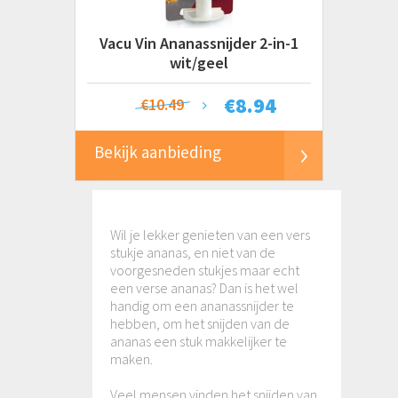
Vacu Vin Ananassnijder 2-in-1
wit/geel
€
8.94
€10.49
Bekijk aanbieding
Wil je lekker genieten van een vers
stukje ananas, en niet van de
voorgesneden stukjes maar echt
een verse ananas? Dan is het wel
handig om een ananassnijder te
hebben, om het snijden van de
ananas een stuk makkelijker te
maken.
Veel mensen vinden het snijden van