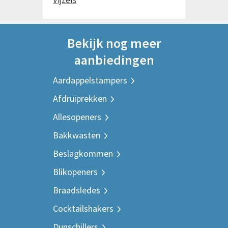
Vijzels
Bekijk nog meer
aanbiedingen
Aardappelstampers
Afdruiprekken
Allesopeners
Bakkwasten
Beslagkommen
Blikopeners
Braadsledes
Cocktailshakers
Dunschillers