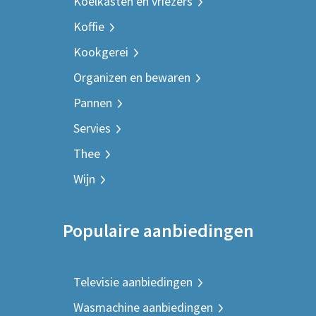
Koelkasten en vriezers
Koffie
Kookgerei
Organizen en bewaren
Pannen
Servies
Thee
Wijn
Populaire aanbiedingen
Televisie aanbiedingen
Wasmachine aanbiedingen