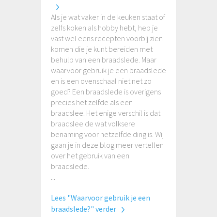
Als je wat vaker in de keuken staat of
zelfs koken als hobby hebt, heb je
vast wel eens recepten voorbij zien
komen die je kunt bereiden met
behulp van een braadslede. Maar
waarvoor gebruik je een braadslede
en is een ovenschaal niet net zo
goed? Een braadslede is overigens
precies het zelfde als een
braadslee. Het enige verschil is dat
braadslee de wat volksere
benaming voor hetzelfde ding is. Wij
gaan je in deze blog meer vertellen
over het gebruik van een
braadslede.
...
Lees "Waarvoor gebruik je een
braadslede?" verder