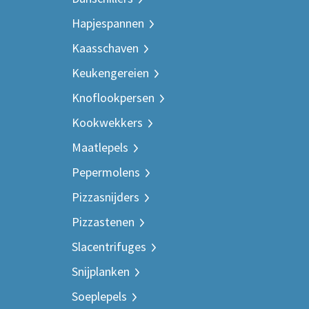
Hapjespannen
Kaasschaven
Keukengereien
Knoflookpersen
Kookwekkers
Maatlepels
Pepermolens
Pizzasnijders
Pizzastenen
Slacentrifuges
Snijplanken
Soeplepels