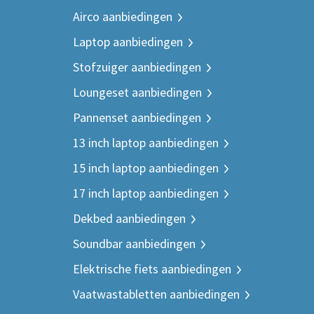
Airco aanbiedingen
Laptop aanbiedingen
Stofzuiger aanbiedingen
Loungeset aanbiedingen
Pannenset aanbiedingen
13 inch laptop aanbiedingen
15 inch laptop aanbiedingen
17 inch laptop aanbiedingen
Dekbed aanbiedingen
Soundbar aanbiedingen
Elektrische fiets aanbiedingen
Vaatwastabletten aanbiedingen