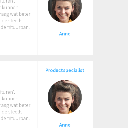
ituren”.
r kunnen
raag wat beter
er de steeds
de frituurpan.
Anne
Productspecialist
ituren”.
r kunnen
raag wat beter
er de steeds
de frituurpan.
Anne