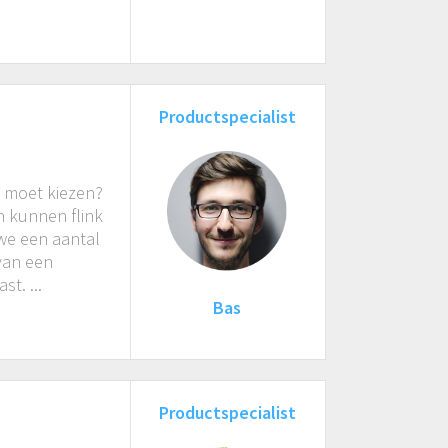
Productspecialist
e moet kiezen?
en kunnen flink
we een aantal
 van een
st. ...
Bas
Productspecialist