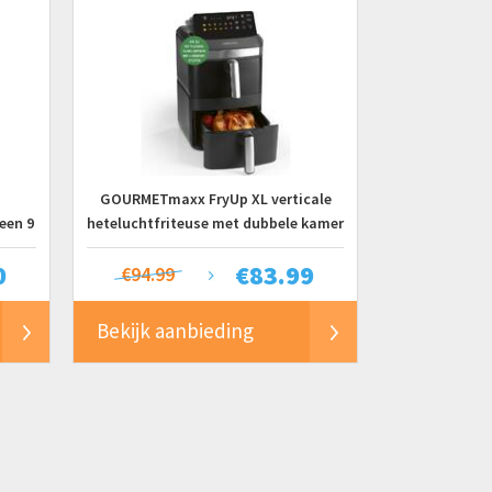
GOURMETmaxx FryUp XL verticale
een 9
heteluchtfriteuse met dubbele kamer
- 12 l | Airfryer met 9,6 inch multicolor
0
€
83.99
ie
led-touchdisplay en 12 programma's |
€94.99
 afwas
Heteluchtfriteuse met 2 kamers |
SYNC- en MATCH-functie
Bekijk aanbieding