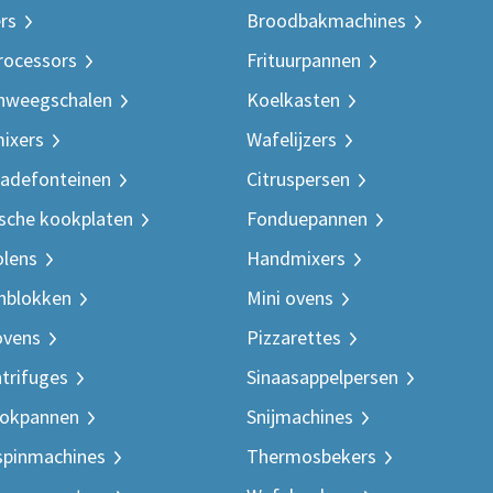
rs
Broodbakmachines
rocessors
Frituurpannen
nweegschalen
Koelkasten
ixers
Wafelijzers
adefonteinen
Citruspersen
ische kookplaten
Fonduepannen
lens
Handmixers
nblokken
Mini ovens
ovens
Pizzarettes
trifuges
Sinaasappelpersen
ookpannen
Snijmachines
spinmachines
Thermosbekers