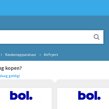
Keukenapparatuur
Airfryers
ng kopen?
daag geldig!