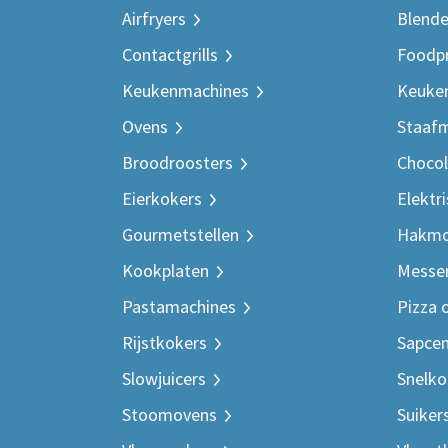
Airfryers
Blende
Contactgrills
Foodp
Keukenmachines
Keuke
Ovens
Staafm
Broodroosters
Chocol
Eierkokers
Elektr
Gourmetstellen
Hakmo
Kookplaten
Messe
Pastamachines
Pizza 
Rijstkokers
Sapcen
Slowjuicers
Snelk
Stoomovens
Suiker