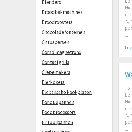
Een
Blenders
Hie
Broodbakmachines
mak
is,
Broodroosters
pop
Chocoladefonteinen
...
Citruspersen
Lee
Combimagnetrons
Contactgrills
Crepemakers
Wa
Eierkokers
Elektrische kookplaten
Een
Hie
Fonduepannen
mak
Foodprocessors
is,
pop
Frituurpannen
...