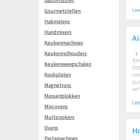
Gasfornuizen
Lee
Gourmetstellen
Hakmolens
Handmixers
Ai
Keukenmachines
Keukenrolhouders
Ben
Keukenweegschalen
Dat
var
Kookplaten
pun
Magnetrons
air
Messenblokken
Lee
Mini ovens
Multicookers
Ovens
Ho
Pastamachines