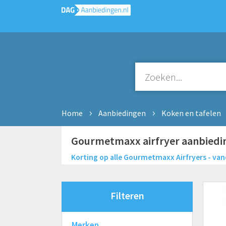
Home
Aanbiedingen
Koken en tafelen
Gourmetmaxx airfryer aanbiedi
Korting op alle Gourmetmaxx Airfryers - van
Filteren
Merken