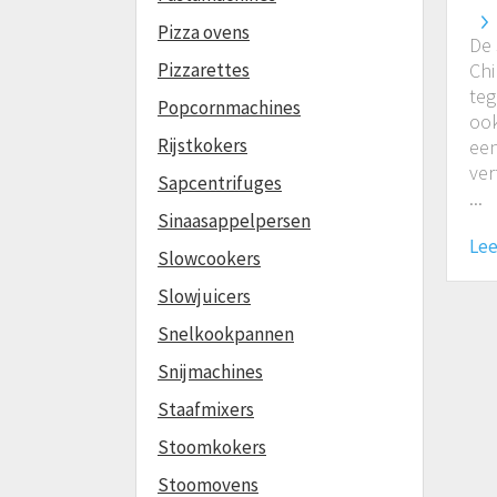
Pizza ovens
De 
Pizzarettes
Chi
teg
Popcornmachines
ook
Rijstkokers
een
ver
Sapcentrifuges
...
Sinaasappelpersen
Lee
Slowcookers
Slowjuicers
Snelkookpannen
Snijmachines
Staafmixers
Stoomkokers
Stoomovens