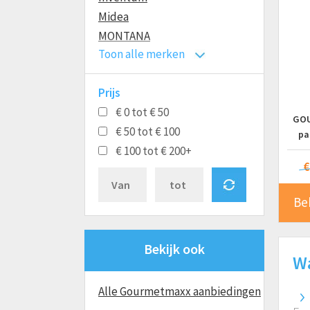
Midea
MONTANA
Toon alle merken
Moulinex
Ninja
Prijs
Philips
€ 0 tot € 50
Princess
GOU
€ 50 tot € 100
Proficook
pa
€ 100 tot € 200+
Het
Russell Hobbs
Airfr
€
Severin
Solis
Be
Tefal
Tomado
Bekijk ook
Tristar
Wa
Zwilling
Alle Gourmetmaxx aanbiedingen