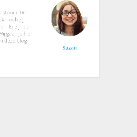
et stoom. De
k. Toch zijn
n. Er zijn dan
j gaan je hier
n deze blog
Suzan