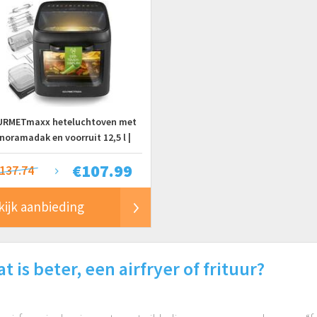
RMETmaxx heteluchtoven met
noramadak en voorruit 12,5 l |
eluchtfriteuse met 9 functies |
€
107.99
yer, friteuse en minibakoven in ??
137.74
n | voor max. 8 personen |
Heteluchtfriteuse met
kijk aanbieding
kleurpictogrammen
t is beter, een airfryer of frituur?