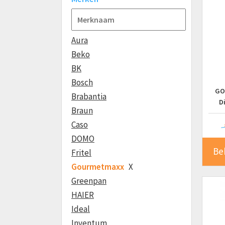
Aura
Beko
BK
Bosch
GOU
Brabantia
D
Braun
T
Caso
Prog
Oli
DOMO
Roost
Be
Fritel
Gourmetmaxx
X
Greenpan
HAIER
Ideal
Inventum