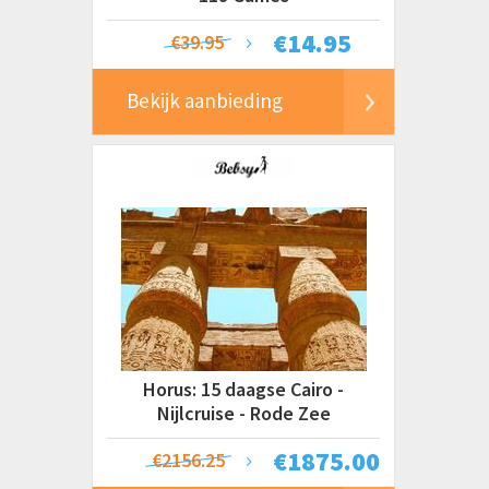
€
14.95
€39.95
Bekijk aanbieding
Horus: 15 daagse Cairo -
Nijlcruise - Rode Zee
€
1875.00
€2156.25