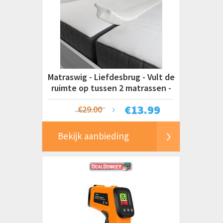
Matraswig - Liefdesbrug - Vult de
ruimte op tussen 2 matrassen -
200 x 15 x 7 cm
€
13.99
€29.00
Bekijk aanbieding