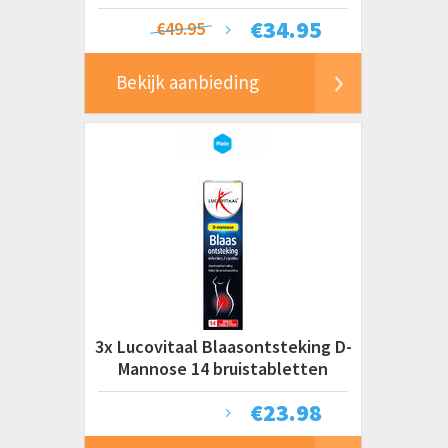
€
34.95
€49.95
Bekijk aanbieding
3x Lucovitaal Blaasontsteking D-
Mannose 14 bruistabletten
€
23.98