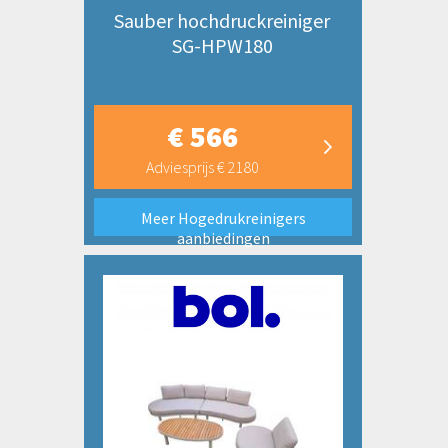
Sauber hochdruckreiniger
SG-HPW180
€ 566
Adviesprijs € 2180
Meer Hogedrukreinigers
aanbiedingen