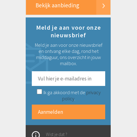
Bekijk aanbieding
Meld je aan voor onze
nieuwsbrief
Meld je aan voor onze nieuwsbrief
en ontvang elke dag, rond het
middaguur, ons overzicht in jouw
mailbox.
Ik ga akkoord met de
privacy
policy
.
Wist je dat ?