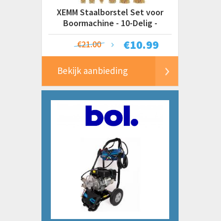
XEMM Staalborstel Set voor
Boormachine - 10-Delig -
Draadborstel / Schuurborstel /
€
10.99
€21.00
Roestverwijderaar
Bekijk aanbieding