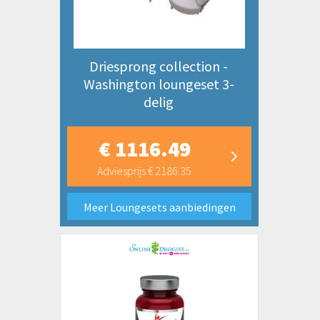
Driesprong collection -
Washington loungeset 3-
delig
€ 1116.49
Adviesprijs € 2186.35
Meer Loungesets aanbiedingen