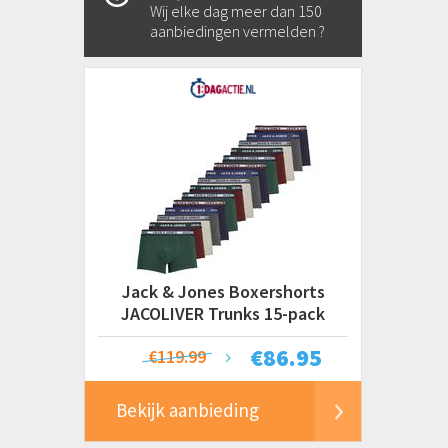
Wij elke dag meer dan 150
aanbiedingen vermelden ?
Jack & Jones Boxershorts
JACOLIVER Trunks 15-pack
Multicolor
€
86.95
€119.99
Bekijk aanbieding