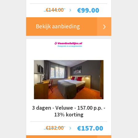
€
99.00
€144.00
Bekijk aanbieding
3 dagen - Veluwe - 157.00 p.p. -
13% korting
€
157.00
€182.00