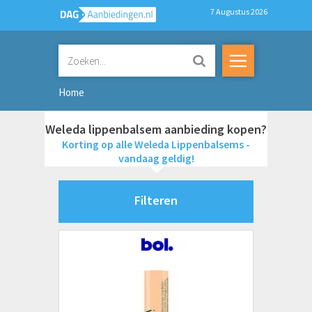
7 Augustus 2026
Home
Weleda lippenbalsem aanbieding kopen?
Korting op alle Weleda Lippenbalsems -
vandaag geldig!
Filteren
Merken
Artdeco