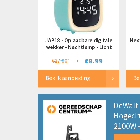
JAP18 - Oplaadbare digitale
Nexx
wekker - Nachtlamp - Licht
blauw
€
9.99
€27.00
Bekijk aanbieding
Be
DeWalt
Hogedru
2100W -