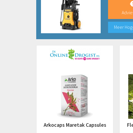
Advies
Meer Hog
Arkocaps Maretak Capsules
Fl