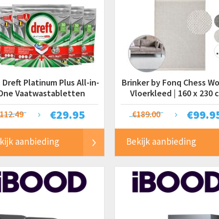
 Dreft Platinum Plus All-in-
Brinker by Fonq Chess Wo
One Vaatwastabletten
Vloerkleed | 160 x 230 
€
29.95
€
99.9
112.49
€189.00
kijk aanbieding
Bekijk aanbieding