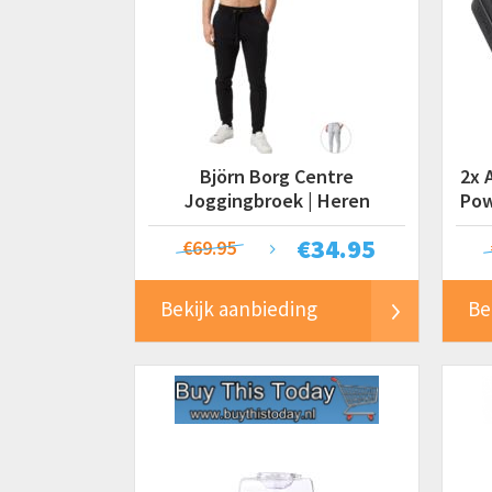
Björn Borg Centre
2x 
Joggingbroek | Heren
Pow
€
34.95
€69.95
Bekijk aanbieding
Be