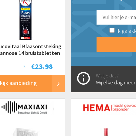
Ik ga ak
ucovitaal Blaasontsteking
annose 14 bruistabletten
€
23.98
Wist je dat ?
Wij elke dag mee
kijk aanbieding