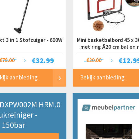
t 3 in 1 Stofzuiger - 600W
Mini basketbalbord 45 x 3
met ring Ã20 cm bal en 
€
32.99
€
12.9
€78.00
€20.00
kijk aanbieding
Bekijk aanbieding
 DXPW002M HRM.0
kreiniger -
 150bar