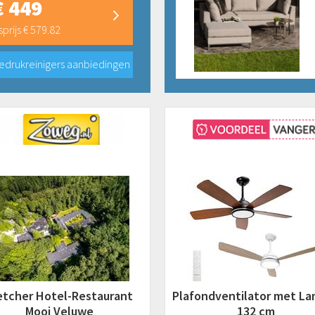
€ 449
prijs € 579.82
edrukreinigers aanbiedingen
etcher Hotel-Restaurant
Plafondventilator met L
Mooi Veluwe
132 cm