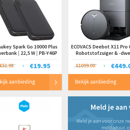
Aukey Spark Go 10000 Plus
ECOVACS Deebot X11 Pro
erbank | 22,5 W | PB-Y46P
Robotstofzuiger & -dwei
19,5 kPa
€
19.95
€
449.
€51.98
€1099.00
kijk aanbieding
Bekijk aanbieding
Meld je aan
Meld je aan voor onze ni
middaguur, on