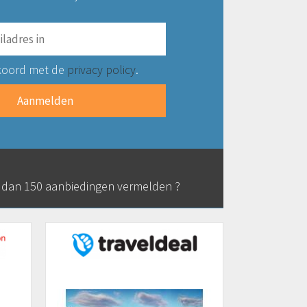
koord met de
privacy policy
.
r dan 150 aanbiedingen vermelden ?