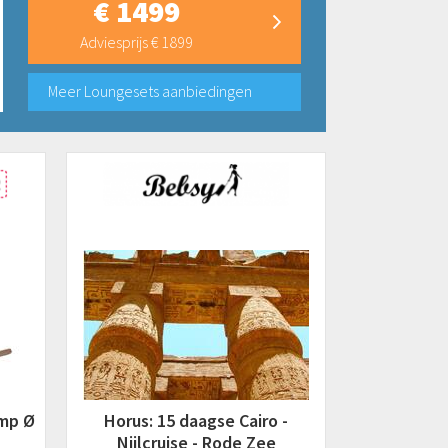
€ 1499
Adviesprijs € 1899
Meer Loungesets aanbiedingen
amp Ø
Horus: 15 daagse Cairo -
Nijlcruise - Rode Zee