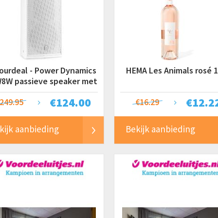
ourdeal - Power Dynamics
HEMA Les Animals rosé 1
8W passieve speaker met
muurbeugel -
€
124.00
€
12.2
249.95
€16.29
kijk aanbieding
Bekijk aanbieding