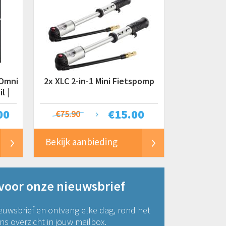
 Omni
2x XLC 2-in-1 Mini Fietspomp
l |
00
€
15.00
€75.90
Bekijk aanbieding
 voor onze nieuwsbrief
euwsbrief en ontvang elke dag, rond het
s overzicht in jouw mailbox.