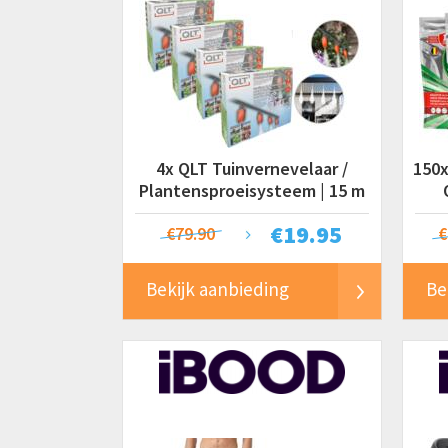
4x QLT Tuinvernevelaar /
150x
Plantensproeisysteem | 15 m
€
19.95
€79.90
€
Bekijk aanbieding
Be