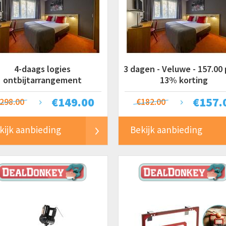
4-daags logies
3 dagen - Veluwe - 157.00 p
ontbijtarrangement
13% korting
€
149.00
€
157.
298.00
€182.00
kijk aanbieding
Bekijk aanbieding