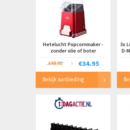
Hetelucht Popcornmaker -
3x L
zonder olie of boter
D-M
€
34.95
€49.95
Bekijk aanbieding
Be