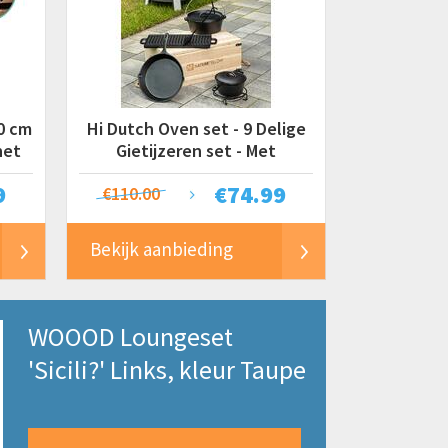
0 cm
Hi Dutch Oven set - 9 Delige
net
Gietijzeren set - Met
opbergkist
9
€
74.99
€110.00
Bekijk aanbieding
WOOOD Loungeset
'Sicili?' Links, kleur Taupe