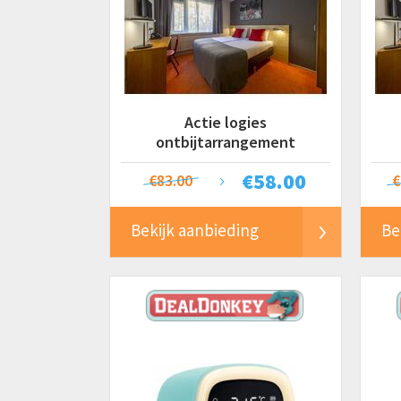
Actie logies
ontbijtarrangement
€
58.00
€83.00
€
Bekijk aanbieding
Be