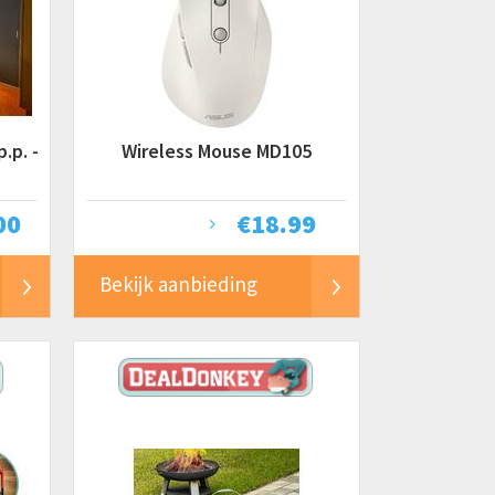
.p. -
Wireless Mouse MD105
00
€
18.99
Bekijk aanbieding