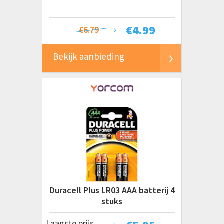
€
4.99
€6.79
Bekijk aanbieding
Duracell Plus LR03 AAA batterij 4
stuks
Laagste prijs