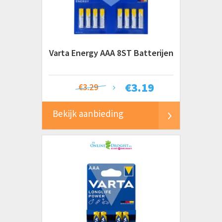
Prijs
€ 0 tot € 5
€ 5 tot € 10
€ 10 tot € 20+
Varta Energy AAA 8ST Batterijen
€
3.19
€3.29
Bekijk aanbieding