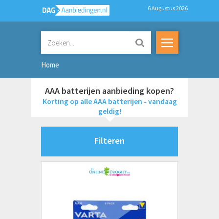
6 Augustus 2026
Home
AAA batterijen aanbieding kopen?
Korting op alle AAA batterijen - vandaag
geldig!
Filteren
Merken
Duracell
Varta