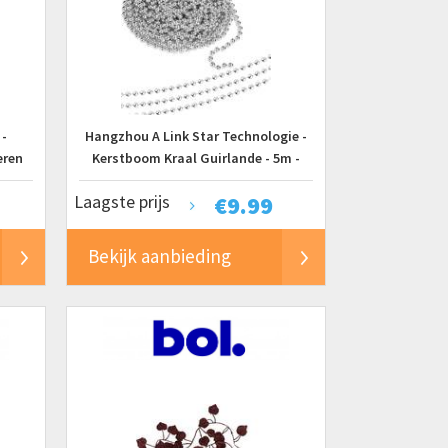
 -
Hangzhou A Link Star Technologie -
eren
Kerstboom Kraal Guirlande - 5m -
or
Zilver - Sterk materiaal
Laagste prijs
€
9.99
atie
Bekijk aanbieding