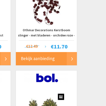
Othmar Decorations Kerstboom
est
slinger - met bladeren - orchidee roze -
tuks -
200 cm - kunststof
0
€
11.70
s - 2
€12.49
al -
ing -
Bekijk aanbieding