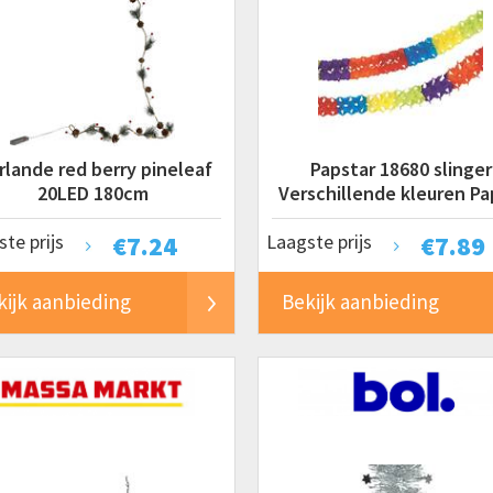
rlande red berry pineleaf
Papstar 18680 slinger
20LED 180cm
Verschillende kleuren Pa
te prijs
€
7.24
Laagste prijs
€
7.89
kijk aanbieding
Bekijk aanbieding