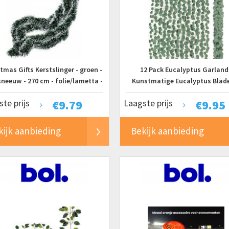
tmas Gifts Kerstslinger - groen -
12 Pack Eucalyptus Garland
neeuw - 270 cm - folie/lametta -
Kunstmatige Eucalyptus Blad
kerstversiering
200cm, Faux Groene Krans vo
te prijs
€
9.79
Laagste prijs
€
9.95
Bruiloft, Feest en Haard Decor
kijk aanbieding
Bekijk aanbieding