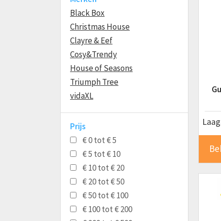
Black Box
Christmas House
Clayre & Eef
Cosy&Trendy
House of Seasons
Triumph Tree
Gu
vidaXL
Laags
Prijs
€ 0 tot € 5
Be
€ 5 tot € 10
€ 10 tot € 20
€ 20 tot € 50
€ 50 tot € 100
€ 100 tot € 200