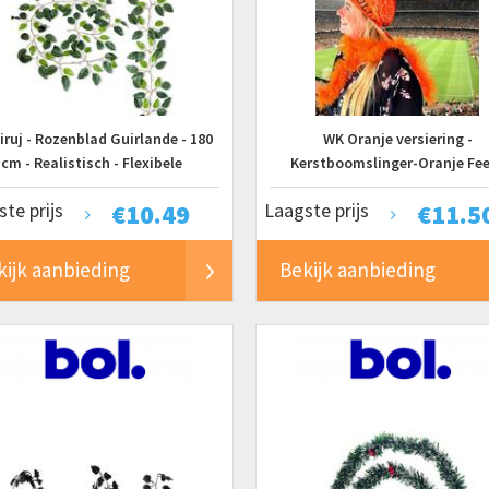
iruj - Rozenblad Guirlande - 180
WK Oranje versiering -
cm - Realistisch - Flexibele
Kerstboomslinger-Oranje Fe
Constructie
Slingers - Oranje Versiering - 4 s
te prijs
€
10.49
Laagste prijs
€
11.5
Oranje decoratie - Feest Slinger
meter - Koningsdag - EK Voetb
Oranje Versiering - Kerstversier
kijk aanbieding
Bekijk aanbieding