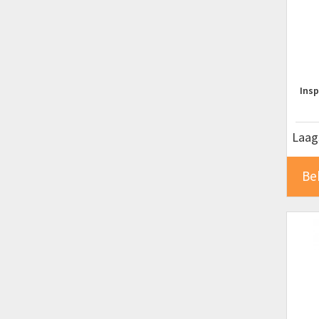
Insp
Laags
Be