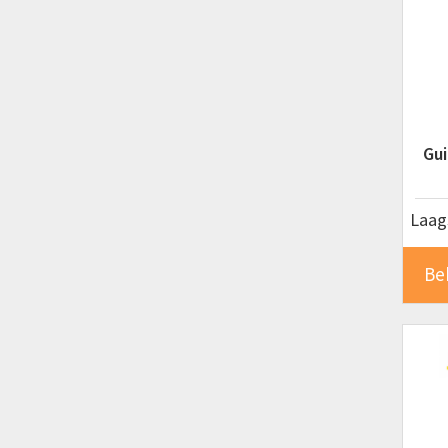
Gui
Laags
Be