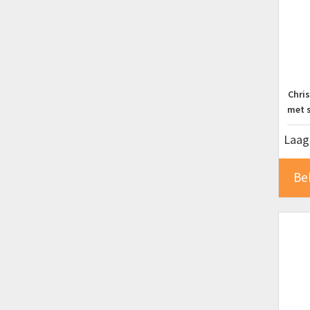
Chris
met s
Laags
Be