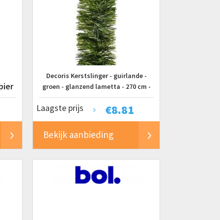
Decoris Kerstslinger - guirlande -
pier
groen - glanzend lametta - 270 cm -
kerstversiering
Laagste prijs
€
8.81
Bekijk aanbieding