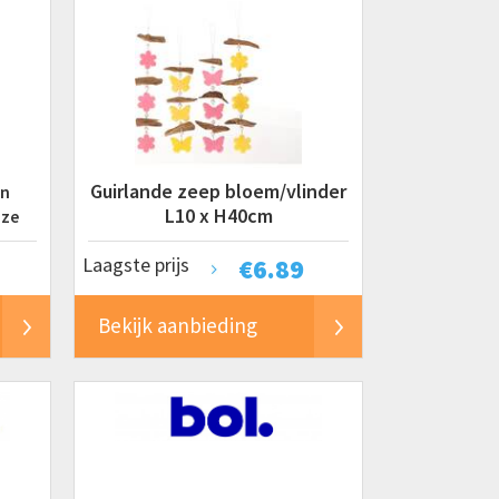
Guirlande zeep bloem/vlinder
jn
L10 x H40cm
oze
Laagste prijs
€
6.89
Bekijk aanbieding