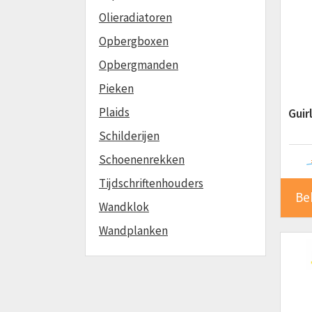
Olieradiatoren
Opbergboxen
Opbergmanden
Pieken
Plaids
Guir
Schilderijen
Schoenenrekken
Tijdschriftenhouders
Be
Wandklok
Wandplanken