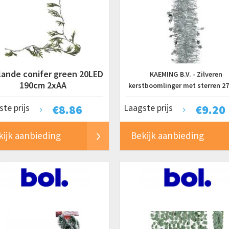
lande conifer green 20LED
KAEMING B.V. - Zilveren
190cm 2xAA
kerstboomlinger met sterren 2
kerstdecoratie
te prijs
€
8.86
Laagste prijs
€
9.20
kijk aanbieding
Bekijk aanbieding