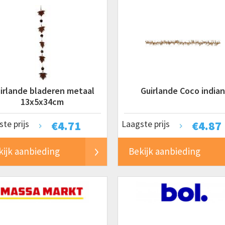
irlande bladeren metaal
Guirlande Coco indian
13x5x34cm
te prijs
€
4.71
Laagste prijs
€
4.87
kijk aanbieding
Bekijk aanbieding