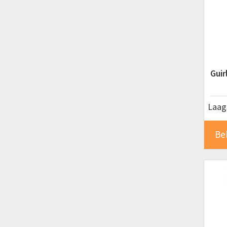
Guir
Laags
Be