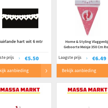
uirlande hart wit 6 mtr
Home & Styling Vlaggenli
Geboorte Meisje 350 Cm R
te prijs
€
5.50
Laagste prijs
€
6.49
kijk aanbieding
Bekijk aanbieding