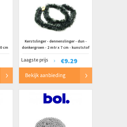
Kerstslinger - dennenslinger - dun -
70 cm
donkergroen - 2 mtr x 7 cm - kunststof
Laagste prijs
€
9.29
Bekijk aanbieding