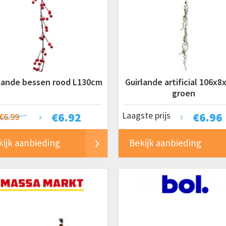
lande bessen rood L130cm
Guirlande artificial 106x
groen
€
6.92
Laagste prijs
€
6.96
€6.99
kijk aanbieding
Bekijk aanbieding