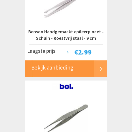
KS Tools
Sally Hansen
Touch Of Beauty
Tweezerman
Benson Handgemaakt epileerpincet -
Schuin - Roestvrij staal - 9 cm
Prijs
Laagste prijs
€
2.99
€ 0 tot € 5+
Bekijk aanbieding