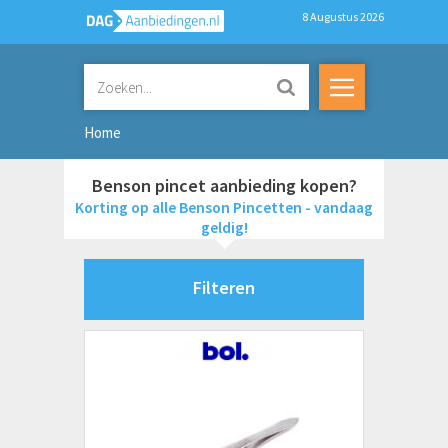
8 Augustus 2026
Home
Benson pincet aanbieding kopen?
Korting op alle Benson Pincetten - vandaag
geldig!
Filteren
Merken
2b
BAHCO
Benson
X