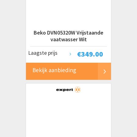
Etna
EXQUISIT
Inventum
Miele
Beko DVN05320W Vrijstaande
Siemens
vaatwasser Wit
Smeg
Laagste prijs
€
349.00
Whirlpool
Bekijk aanbieding
Prijs
€ 0 tot € 500
€ 500 tot € 1000+