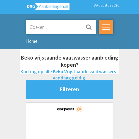
8 Augustus 2026
Home
Beko vrijstaande vaatwasser aanbieding
kopen?
Korting op alle Beko Vrijstaande vaatwassers -
vandaag geldig!
Filteren
Merken
AEG
Beko
X
Bosch