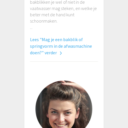
bakblikken je wel of niet in de
vaatwasser mag steken, en welke je
beter met de hand kunt
schoonmaken.
...
Lees "Mag je een bakblik of
springvorm in de afwasmachine
doen?" verder