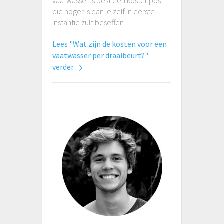
vaatwasser is best een kostenpost
die hoger is dan je zelf in eerste
instantie zult beseffen….. ...
Lees "Wat zijn de kosten voor een
vaatwasser per draaibeurt?"
verder