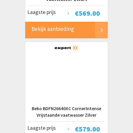
Laagste prijs
€
569.00
Bekijk aanbieding
Beko BDFN26640XC CornerIntense
Vrijstaande vaatwasser Zilver
Laagste prijs
€
579.00