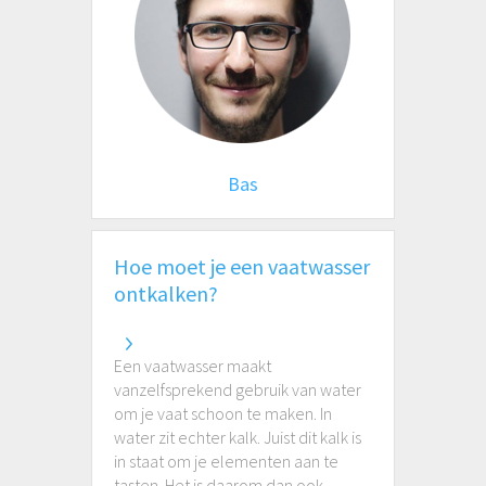
Bas
Hoe moet je een vaatwasser
ontkalken?
Een vaatwasser maakt
vanzelfsprekend gebruik van water
om je vaat schoon te maken. In
water zit echter kalk. Juist dit kalk is
in staat om je elementen aan te
tasten. Het is daarom dan ook