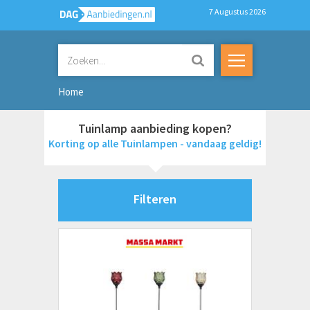
7 Augustus 2026
Home
Tuinlamp aanbieding kopen?
Korting op alle Tuinlampen - vandaag geldig!
Filteren
Merken
Merkloos
Prijs