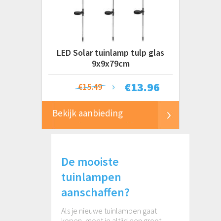
€ 0 tot € 20+
LED Solar tuinlamp tulp glas
9x9x79cm
€
13.96
€15.49
Bekijk aanbieding
De mooiste
tuinlampen
aanschaffen?
Als je nieuwe tuinlampen gaat
kopen, moet je altijd een groot