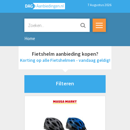
7 Augustus 2026
Home
Fietshelm aanbieding kopen?
Korting op alle Fietshelmen - vandaag geldig!
Filteren
Merken
DUNLOP
Prijs