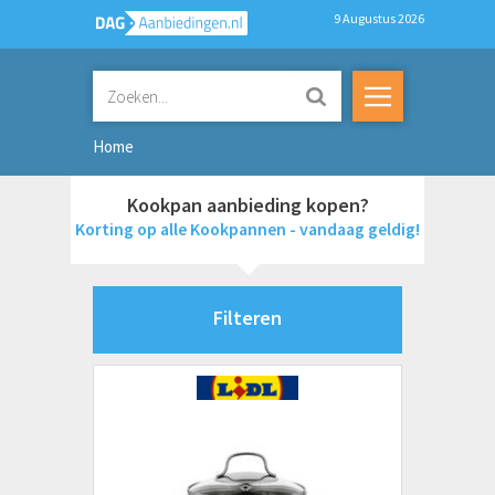
9 Augustus 2026
Home
Kookpan aanbieding kopen?
Korting op alle Kookpannen - vandaag geldig!
Filteren
Merken
Hendi
Silit