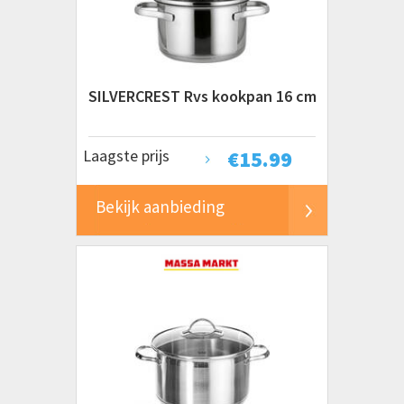
Prijs
€ 0 tot € 20
€ 20 tot € 50
€ 50 tot € 100+
SILVERCREST Rvs kookpan 16 cm
Laagste prijs
€
15.99
Bekijk aanbieding