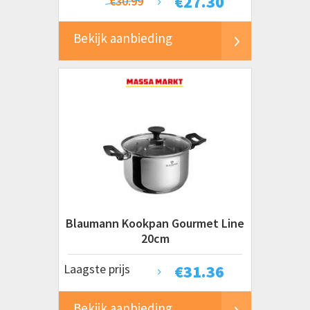
€
27.30
€30.99
Bekijk aanbieding
Blaumann Kookpan Gourmet Line
20cm
Laagste prijs
€
31.36
Bekijk aanbieding