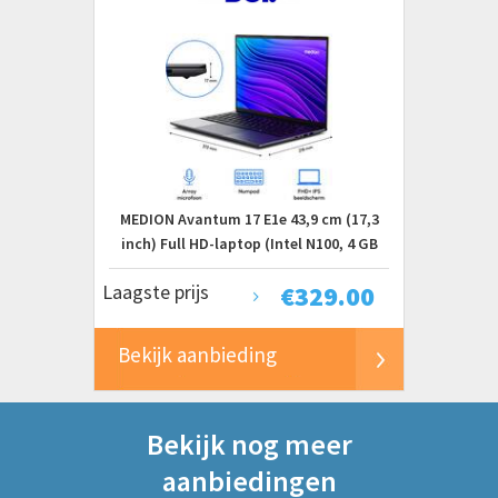
Laptops
Prijs
€ 0 tot € 500+
MEDION Avantum 17 E1e 43,9 cm (17,3
inch) Full HD-laptop (Intel N100, 4 GB
DDR4 RAM, 128 GB SSD, HD-webcam, wifi,
Laagste prijs
€
329.00
Windows 11 Home)
Bekijk aanbieding
Bekijk nog meer
aanbiedingen