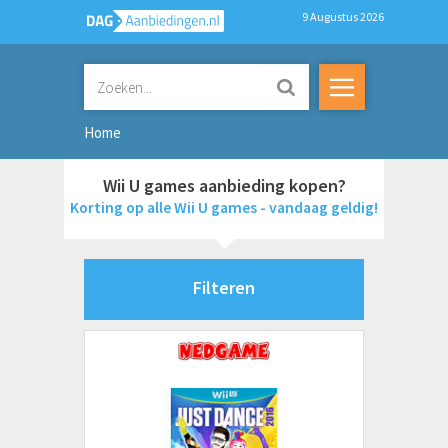
9 Augustus 2026
Home
Wii U games aanbieding kopen?
Korting op alle Wii U games - vandaag geldig!
Filteren
Merken
2K Games