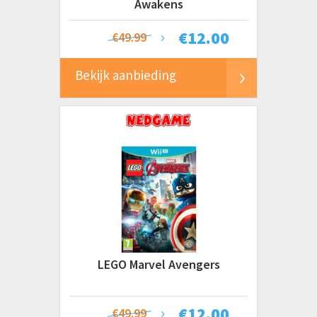
Awakens
€
12.00
€49.99
Bekijk aanbieding
LEGO Marvel Avengers
€
12.00
€49.99