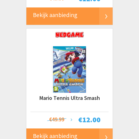
Bekijk aanbieding
Mario Tennis Ultra Smash
€
12.00
€49.99
Bekijk aanbieding