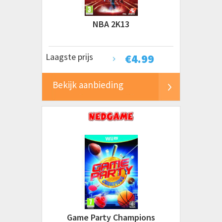
Prijs
NBA 2K13
€ 0 tot € 5
€ 5 tot € 10
Laagste prijs
€
4.99
€ 10 tot € 20
€ 20 tot € 50
Bekijk aanbieding
€ 50 tot € 100
€ 100 tot € 200+
Game Party Champions