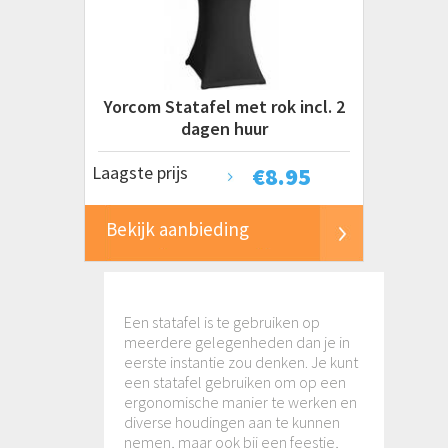
€ 0 tot € 10+
Yorcom Statafel met rok incl. 2
dagen huur
Laagste prijs
€
8.95
Bekijk aanbieding
Een statafel is te gebruiken op
meerdere gelegenheden dan je in
eerste instantie zou denken. Je kunt
een statafel gebruiken om op een
ergonomische manier te werken en
diverse houdingen aan te kunnen
nemen, maar ook bij een feestje,