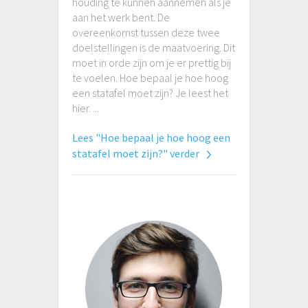
houding te kunnen aannemen als je
aan het werk bent. De
overeenkomst tussen deze twee
doelstellingen is de maatvoering. Dit
moet in orde zijn om je er prettig bij
te voelen. Hoe bepaal je hoe hoog
een statafel moet zijn? Je leest het
hier. ...
Lees "Hoe bepaal je hoe hoog een
statafel moet zijn?" verder