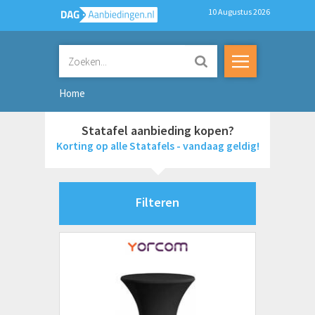
10 Augustus 2026
Home
Statafel aanbieding kopen?
Korting op alle Statafels - vandaag geldig!
Filteren
Merken
Yorcom
Prijs