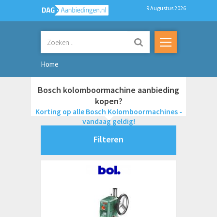
9 Augustus 2026
Home
Bosch kolomboormachine aanbieding
kopen?
Korting op alle Bosch Kolomboormachines -
vandaag geldig!
Filteren
Merken
Bosch
X
Einhell
FERM