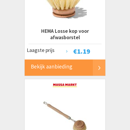
Merkloos
Prijs
€ 0 tot € 2
HEMA Losse kop voor
€ 2 tot € 5
afwasborstel
€ 5 tot € 10
Laagste prijs
€
1.19
€ 10 tot € 20+
Bekijk aanbieding