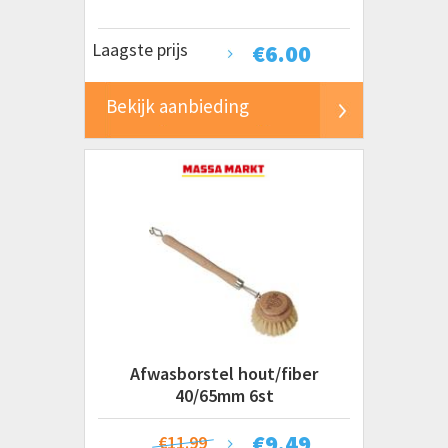
Laagste prijs
€
6.00
Bekijk aanbieding
Afwasborstel hout/fiber
40/65mm 6st
€
9.49
€11.99