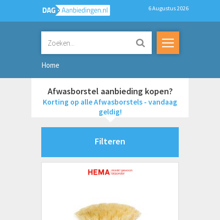
6 Augustus 2026
Home
Afwasborstel aanbieding kopen?
Korting op alle Afwasborstels - vandaag
geldig!
Filteren
Merken
Betra
Brabantia
Dirt Devil