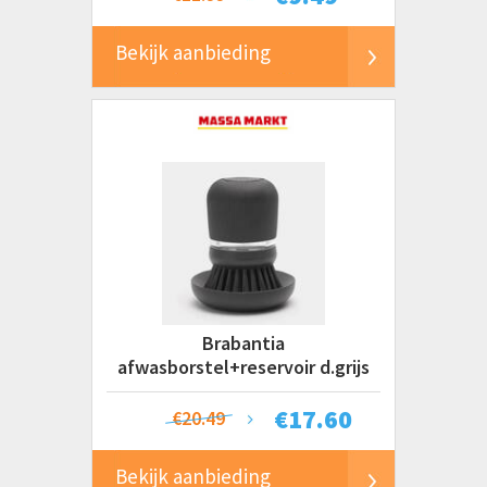
Bekijk aanbieding
Brabantia
afwasborstel+reservoir d.grijs
€
17.60
€20.49
Bekijk aanbieding