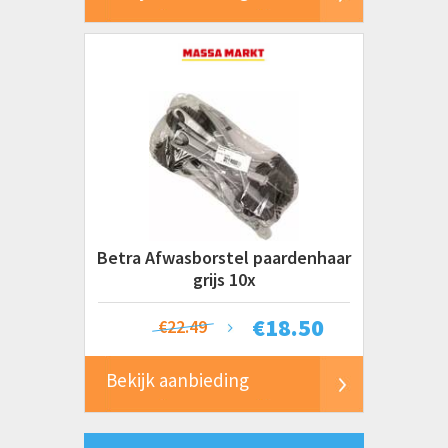
Betra Afwasborstel paardenhaar
grijs 10x
€
18.50
€22.49
Bekijk aanbieding