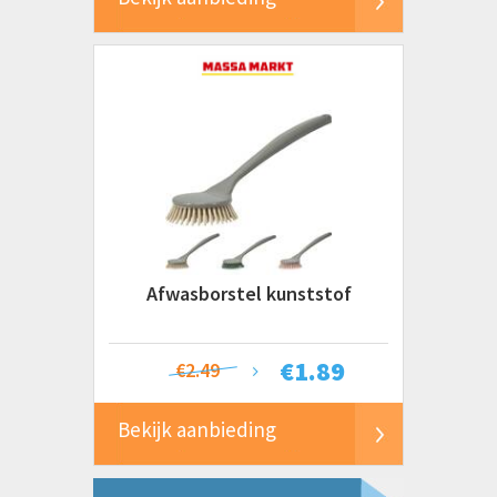
Afwasborstel kunststof
€
1.89
€2.49
Bekijk aanbieding