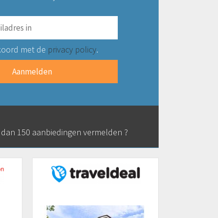
koord met de
privacy policy
.
r dan 150 aanbiedingen vermelden ?