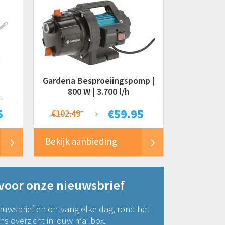
Gardena Besproeiingspomp |
800 W | 3.700 l/h
| 20,
5
€
59.95
€102.49
Bekijk aanbieding
 voor onze nieuwsbrief
euwsbrief en ontvang elke dag, rond het
s overzicht in jouw mailbox.