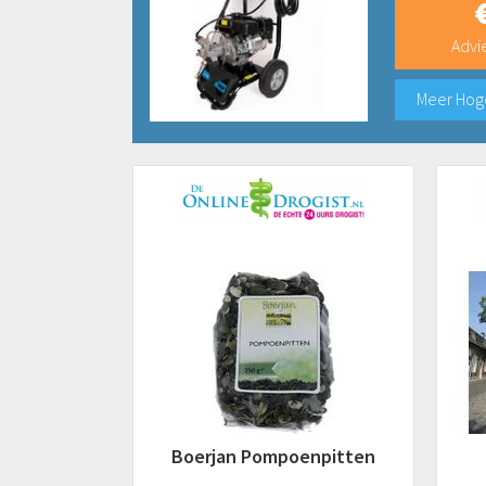
Advie
Meer Hog
Boerjan Pompoenpitten