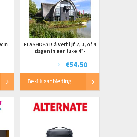
0cm
FLASHDEAL! â Verblijf 2, 3, of 4
dagen in een luxe 4*-
designhotel op de Veluwe in
€
54.50
Bekijk aanbieding