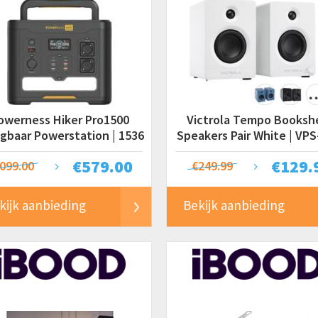
owerness Hiker Pro1500
Victrola Tempo Booksh
gbaar Powerstation | 1536
Speakers Pair White | VPS
Wh
€
579.00
€
129.
099.00
€249.99
kijk aanbieding
Bekijk aanbieding