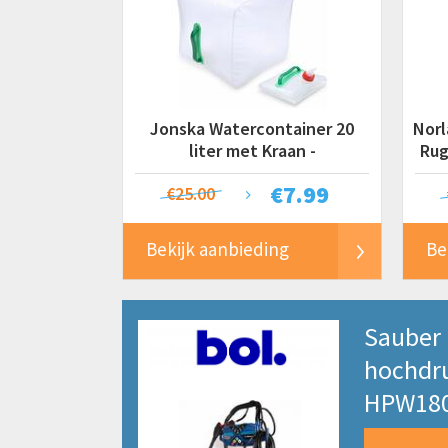
Jonska Watercontainer 20
Norl
liter met Kraan -
Rug
Waterjerrycan - Opvouwbaar
€
7.99
€25.00
Bekijk aanbieding
Be
Sauber
hochdru
HPW18