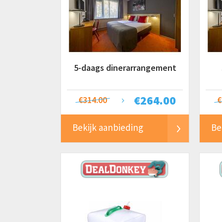
5-daags dinerarrangement
€
264.00
€314.00
€
Bekijk aanbieding
Be