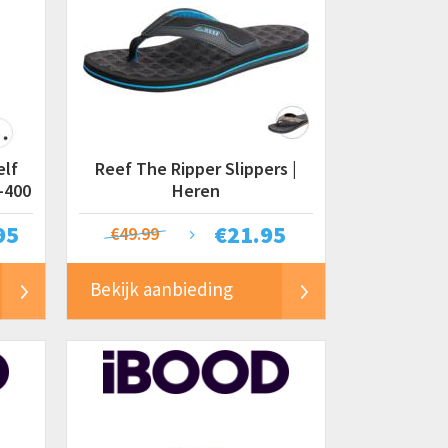
elf
Reef The Ripper Slippers |
-400
Heren
95
€
21.95
€49.99
Bekijk aanbieding