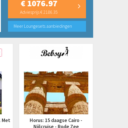
€ 1076.97
Adviesprijs € 2186.35
Meer Loungesets aanbiedingen
l Met
Horus: 15 daagse Cairo -
Nijlcruise - Rode Zee