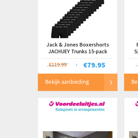
Jack & Jones Boxershorts
JACHUEY Trunks 15-pack
S
Zwart
€
79.95
€119.99
Bekijk aanbieding
Be