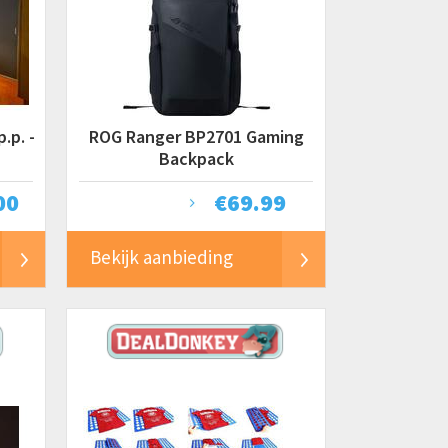
.p. -
ROG Ranger BP2701 Gaming
Backpack
00
€
69.99
Bekijk aanbieding