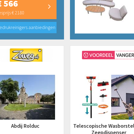
€ 566
sprijs € 2180
edrukreinigers aanbiedingen
Abdij Rolduc
Telescopische Wasborste
Zeepdispenser