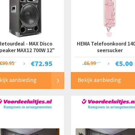
Retourdeal - MAX Disco
HEMA Telefoonkoord 14
peaker MAX12 700W 12"
seersucker
€
72.95
€
5.00
€99.95
€6.99
kijk aanbieding
Bekijk aanbieding