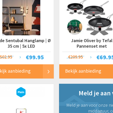
ide Sentubal Hanglamp | Ø
Jamie Oliver by Tefal
35 cm | 5x LED
Pannenset met
Panbeschermers | 3-delig 
€
99.95
€
69.9
502.95
€209.95
28 & 30 cm
kijk aanbieding
Bekijk aanbieding
Meld je aan
Meld je aan voor onze ni
middaguur, on