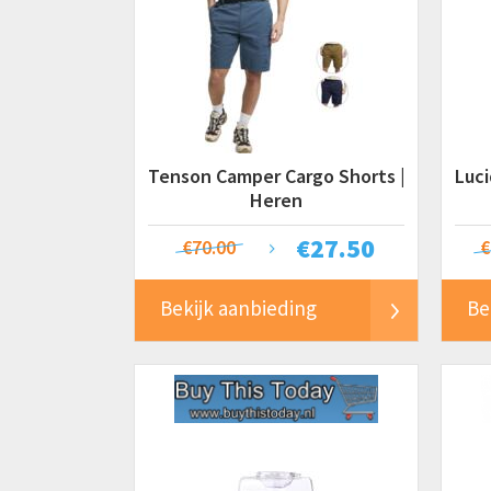
Tenson Camper Cargo Shorts |
Luc
Heren
€
27.50
€70.00
€
Bekijk aanbieding
Be