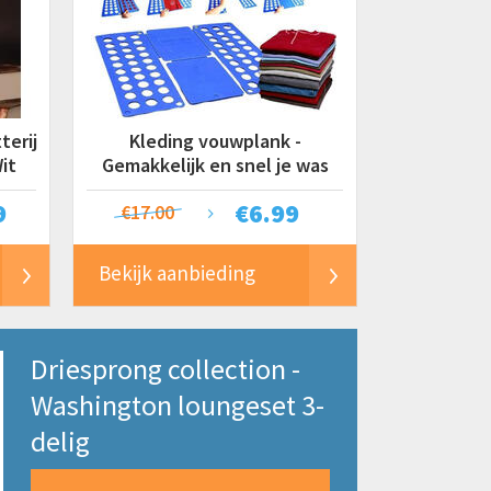
terij
Kleding vouwplank -
it
Gemakkelijk en snel je was
opvouwen
9
€
6.99
€17.00
Bekijk aanbieding
Driesprong collection -
Washington loungeset 3-
delig