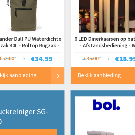
ander Dull PU Waterdichte
6 LED Dinerkaarsen op bat
zak 40L - Roltop Rugzak -
- Afstandsbediening - W
Fietrugzak - Olive
€
34.99
€
18.9
€52.00
€35.00
kijk aanbieding
Bekijk aanbieding
ckreiniger SG-
0