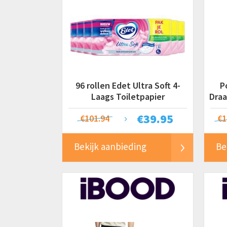
96 rollen Edet Ultra Soft 4-
P
Laags Toiletpapier
Draa
€
39.95
€101.94
€1
Bekijk aanbieding
Be