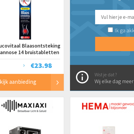
Ik ga ak
ucovitaal Blaasontsteking
annose 14 bruistabletten
€
23.98
Wist je dat ?
Wij elke dag mee
kijk aanbieding