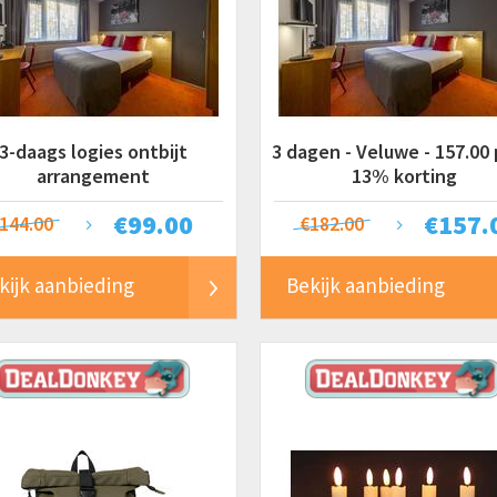
3-daags logies ontbijt
3 dagen - Veluwe - 157.00 p
arrangement
13% korting
€
99.00
€
157.
144.00
€182.00
kijk aanbieding
Bekijk aanbieding