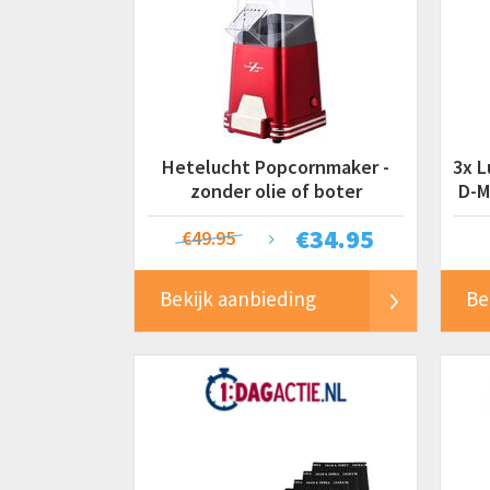
Hetelucht Popcornmaker -
3x L
zonder olie of boter
D-M
€
34.95
€49.95
Bekijk aanbieding
Be