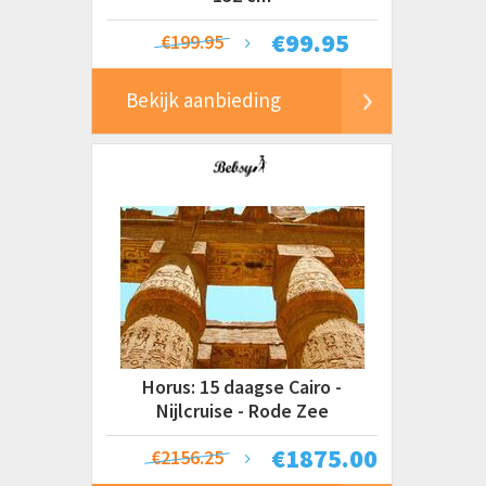
€
99.95
€199.95
Bekijk aanbieding
Horus: 15 daagse Cairo -
Nijlcruise - Rode Zee
€
1875.00
€2156.25