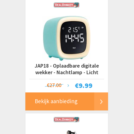
JAP18 - Oplaadbare digitale
wekker - Nachtlamp - Licht
blauw
€
9.99
€27.00
Bekijk aanbieding