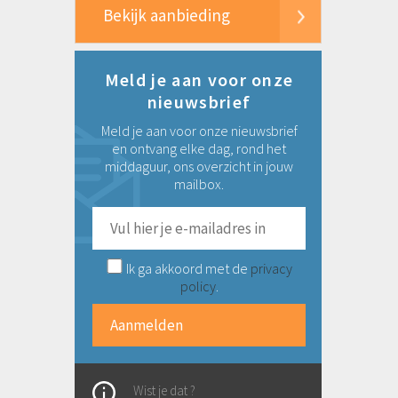
Bekijk aanbieding
Meld je aan voor onze
nieuwsbrief
Meld je aan voor onze nieuwsbrief
en ontvang elke dag, rond het
middaguur, ons overzicht in jouw
mailbox.
Ik ga akkoord met de
privacy
policy
.
Wist je dat ?