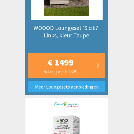
WOOOD Loungeset 'Sicili?'
Links, kleur Taupe
€ 1499
Adviesprijs € 1899
Meer Loungesets aanbiedingen