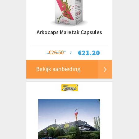
Arkocaps Maretak Capsules
€
21.20
€26.50
Bekijk aanbieding