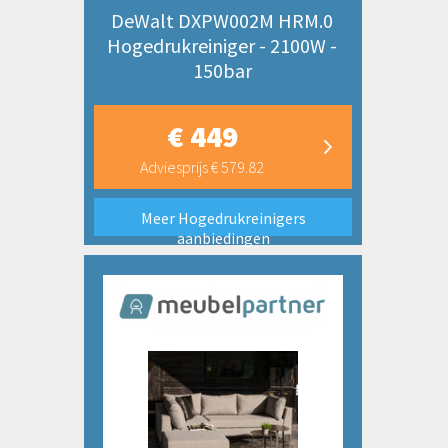
DeWalt DXPW002M HRM.0
Hogedrukreiniger - 2100W -
150bar
€ 449
Adviesprijs € 579.82
Meer Hogedrukreinigers
aanbiedingen