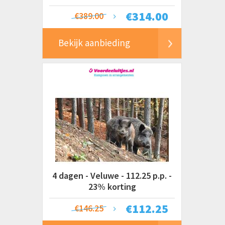
€
314.00
€389.00
Bekijk aanbieding
4 dagen - Veluwe - 112.25 p.p. -
23% korting
€
112.25
€146.25