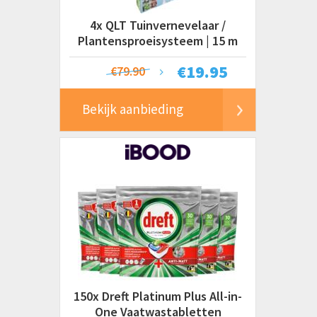
4x QLT Tuinvernevelaar /
Plantensproeisysteem | 15 m
€
19.95
€79.90
Bekijk aanbieding
150x Dreft Platinum Plus All-in-
One Vaatwastabletten