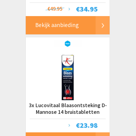
€
34.95
€49.95
Bekijk aanbieding
3x Lucovitaal Blaasontsteking D-
Mannose 14 bruistabletten
€
23.98